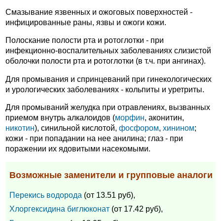
Смазывание язвенных и ожоговых поверхностей -
инфицированные раны, язвы и ожоги кожи.
Полоскание полости рта и ротоглотки - при
инфекционно-воспалительных заболеваниях слизистой
оболочки полости рта и ротоглотки (в т.ч. при ангинах).
Для промывания и спринцеваний при гинекологических
и урологических заболеваниях - кольпиты и уретриты.
Для промываний желудка при отравлениях, вызванных
приемом внутрь алкалоидов (
морфин
, аконитин,
никотин
), синильной кислотой,
фосфором
,
хинином
;
кожи - при попадании на нее анилина; глаз - при
поражении их ядовитыми насекомыми.
Возможные заменители и групповые аналоги
Перекись водорода
(от 13.51 руб),
Хлоргексидина биглюконат
(от 17.42 руб),