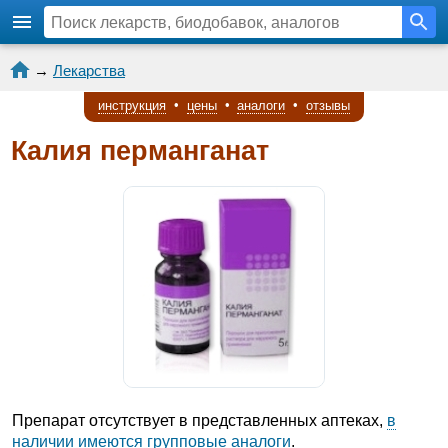
→
Лекарства
инструкция
•
цены
•
аналоги
•
отзывы
Калия перманганат
Препарат отсутствует в представленных аптеках,
в
наличии имеются групповые аналоги
.