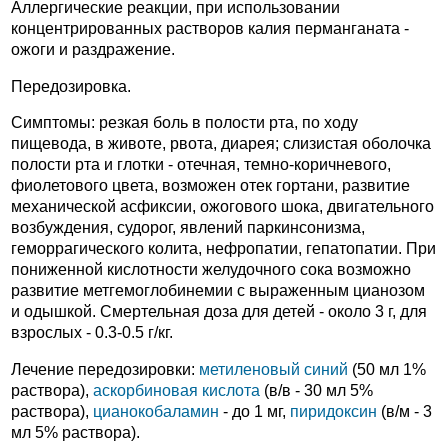
Аллергические реакции, при использовании
концентрированных растворов калия перманганата -
ожоги и раздражение.
Передозировка.
Симптомы: резкая боль в полости рта, по ходу
пищевода, в животе, рвота, диарея; слизистая оболочка
полости рта и глотки - отечная, темно-коричневого,
фиолетового цвета, возможен отек гортани, развитие
механической асфиксии, ожогового шока, двигательного
возбуждения, судорог, явлений паркинсонизма,
геморрагического колита, нефропатии, гепатопатии. При
пониженной кислотности желудочного сока возможно
развитие метгемоглобинемии с выраженным цианозом
и одышкой. Смертельная доза для детей - около 3 г, для
взрослых - 0.3-0.5 г/кг.
Лечение передозировки:
метиленовый синий
(50 мл 1%
раствора),
аскорбиновая кислота
(в/в - 30 мл 5%
раствора),
цианокобаламин
- до 1 мг,
пиридоксин
(в/м - 3
мл 5% раствора).