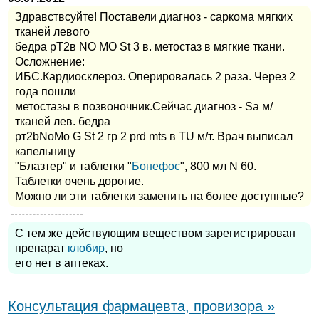
Здравствсуйте! Поставели диагноз - саркома мягких
тканей левого
бедра pT2в NO MO St 3 в. метостаз в мягкие ткани.
Осложнение:
ИБС.Кардиосклероз. Оперировалась 2 раза. Через 2
года пошли
метостазы в позвоночник.Сейчас диагноз - Sa м/
тканей лев. бедра
рт2bNoMo G St 2 гр 2 prd mts в TU м/т. Врач выписал
капельницу
"Блазтер" и таблетки "
Бонефос
", 800 мл N 60.
Таблетки очень дорогие.
Можно ли эти таблетки заменить на более доступные?
С тем же действующим веществом зарегистрирован
препарат
клобир
, но
его нет в аптеках.
Консультация фармацевта, провизора »