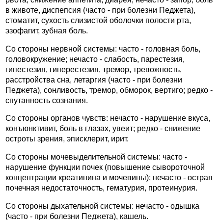
в животе, диспепсия (часто - при болезни Педжета),
стоматит, сухость слизистой оболочки полости рта,
эзофагит, зубная боль.
Со стороны нервной системы: часто - головная боль,
головокружение; нечасто - слабость, парестезия,
гипестезия, гиперестезия, тремор, тревожность,
расстройства сна, летаргия (часто - при болезни
Педжета), сонливость, тремор, обморок, вертиго; редко -
спутанность сознания.
Со стороны органов чувств: нечасто - нарушение вкуса,
конъюнктивит, боль в глазах, увеит; редко - снижение
остроты зрения, эписклерит, ирит.
Со стороны мочевыделительной системы: часто -
нарушение функции почек (повышение сывороточной
концентрации креатинина и мочевины); нечасто - острая
почечная недостаточность, гематурия, протеинурия.
Со стороны дыхательной системы: нечасто - одышка
(часто - при болезни Педжета), кашель.