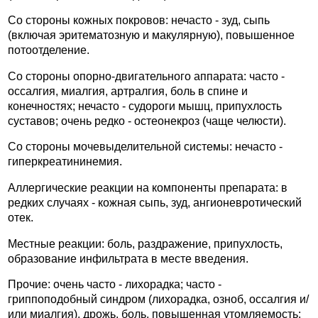
Со стороны кожных покровов: нечасто - зуд, сыпь
(включая эритематозную и макулярную), повышенное
потоотделение.
Со стороны опорно-двигательного аппарата: часто -
оссалгия, миалгия, артралгия, боль в спине и
конечностях; нечасто - судороги мышц, припухлость
суставов; очень редко - остеонекроз (чаще челюсти).
Со стороны мочевыделительной системы: нечасто -
гиперкреатининемия.
Аллергические реакции на компоненты препарата: в
редких случаях - кожная сыпь, зуд, ангионевротический
отек.
Местные реакции: боль, раздражение, припухлость,
образование инфильтрата в месте введения.
Прочие: очень часто - лихорадка; часто -
гриппоподобный синдром (лихорадка, озноб, оссалгия и/
или миалгия), дрожь, боль, повышенная утомляемость;