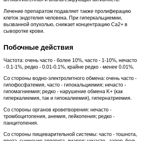
Лечение препаратом подавляет также пролиферацию
клеток эндотелия человека. При гиперкальциемии,
вызванной опухолью, снижает концентрацию Ca2+ в
сыворотке крови.
Побочные действия
Частота: очень часто - более 10%, часто - 1-10%, нечасто
- 0.1-1%, редко - 0.01-0.1%, крайне редко - менее 0.01%.
Со стороны водно-электролитного обмена: очень часто -
гипофосфатемия, часто - гипокальциемия; нечасто -
гипомагниемия; редко - нарушение обмена K+ (как
гиперкалиемия, так и гипокалиемия), гипернатриемия.
Со стороны органов кроветворения: нечасто -
тромбоцитопения, анемия, лейкопения; редко -
панцитопения.
Со стороны пищеварительной системы: часто - тошнота,
рвота, снижение аппетита, диарея; нечасто - запор, боль