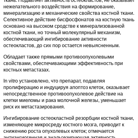
ткань. Подавляет активность остеокластов, не оказывает
нежелательного воздействия на формирование,
минерализацию и механические свойства костной ткани.
Селективное действие бисфосфонатов на костную ткань
основано на высоком сродстве к минерализованной
костной ткани, но точный молекулярный механизм,
обеспечивающий ингибирование активности
остеокластов, до сих пор остается невыясненным.
Обладает также прямыми противоопухолевыми
свойствами, обеспечивающими эффективность при
костных метастазах.
In vitro установлено, что препарат, подавляя
пролиферацию и индуцируя апоптоз клеток, оказывает
непосредственное противоопухолевое действие на
клетки миеломы и рака молочной железы, уменьшает
риск их метастазирования.
Ингибирование остеокластной резорбции костной ткани,
изменяющее микросреду костного мозга, приводит к
снижению роста опухолевых клеток; отмечается
антиангиогенная и анальгезирующая активность.