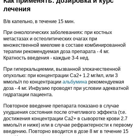
Как применять: дозировка и курс
лечения
В/в капельно, в течение 15 мин.
При онкологических заболеваниях: при костных
метастазах и остеолитических очагах при
множественной миеломе в составе комбинированной
терапии рекомендуемая доза препарата - 4 мг.
Кратность введения - каждые 3-4 нед.
При гиперкальциемии, вызванной злокачественной
опухолью: при концентрации Ca2+ 1.2 мг/мл, или 3
ммоль/л по концентрации
альбумина
рекомендуемая
доза - 4 мг. Инфузию проводят при условии адекватной
гидратации пациента.
Повторное введение препарата показано в случае
ухудшения состояния после отчетливого эффекта (т.е.
достижения концентрации Ca2+ в сыворотке крови 2.7
ммоль/л и ниже) или в случае рефрактерности к первому
введению. Повторно вводится в дозе 8 мг в течение 15