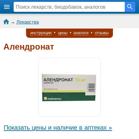
→
Лекарства
инструкция
•
цены
•
аналоги
•
отзывы
Алендронат
Показать цены и наличие в аптеках »