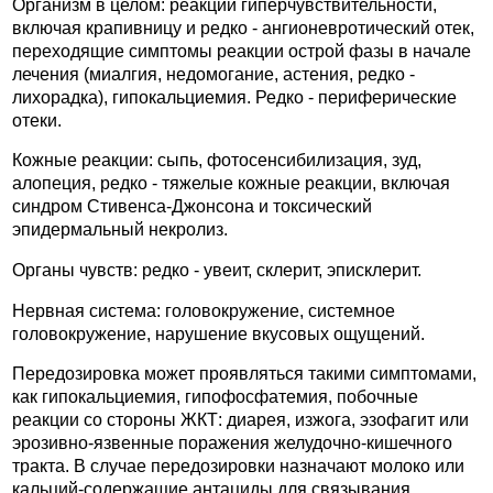
Организм в целом: реакции гиперчувствительности,
включая крапивницу и редко - ангионевротический отек,
переходящие симптомы реакции острой фазы в начале
лечения (миалгия, недомогание, астения, редко -
лихорадка), гипокальциемия. Редко - периферические
отеки.
Кожные реакции: сыпь, фотосенсибилизация, зуд,
алопеция, редко - тяжелые кожные реакции, включая
синдром Стивенса-Джонсона и токсический
эпидермальный некролиз.
Органы чувств: редко - увеит, склерит, эписклерит.
Нервная система: головокружение, системное
головокружение, нарушение вкусовых ощущений.
Передозировка может проявляться такими симптомами,
как гипокальциемия, гипофосфатемия, побочные
реакции со стороны ЖКТ: диарея, изжога, эзофагит или
эрозивно-язвенные поражения желудочно-кишечного
тракта. В случае передозировки назначают молоко или
кальций-содержащие антациды для связывания