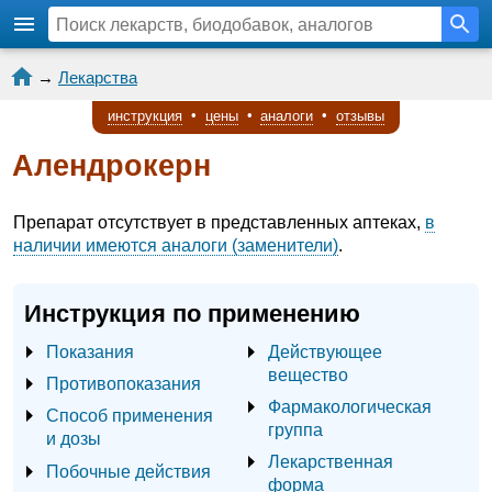
→
Лекарства
инструкция
•
цены
•
аналоги
•
отзывы
Алендрокерн
Препарат отсутствует в представленных аптеках,
в
наличии имеются аналоги (заменители)
.
Инструкция по применению
Показания
Действующее
вещество
Противопоказания
Фармакологическая
Способ применения
группа
и дозы
Лекарственная
Побочные действия
форма