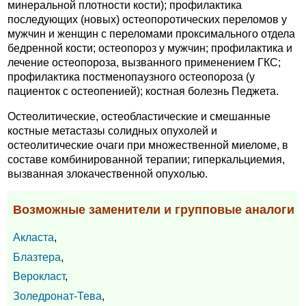
минеральной плотности кости); профилактика
последующих (новых) остеопоротических переломов у
мужчин и женщин с переломами проксимального отдела
бедренной кости; остеопороз у мужчин; профилактика и
лечение остеопороза, вызванного применением ГКС;
профилактика постменопаузного остеопороза (у
пациенток с остеопенией); костная болезнь Педжета.
Остеолитические, остеобластические и смешанные
костные метастазы солидных опухолей и
остеолитические очаги при множественной миеломе, в
составе комбинированной терапии; гиперкальциемия,
вызванная злокачественной опухолью.
Возможные заменители и групповые аналоги
Акласта
,
Блазтера
,
Верокласт
,
Золедронат-Тева
,