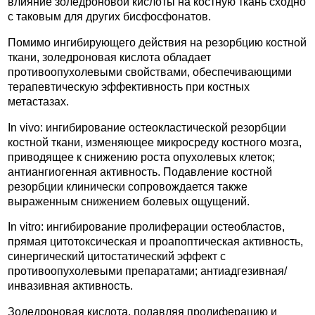
влияние золедроновой кислоты на костную ткань сходно
с таковым для других бисфосфонатов.
Помимо ингибирующего действия на резорбцию костной
ткани, золедроновая кислота обладает
противоопухолевыми свойствами, обеспечивающими
терапевтическую эффективность при костных
метастазах.
In vivo: ингибирование остеокластической резорбции
костной ткани, изменяющее микросреду костного мозга,
приводящее к снижению роста опухолевых клеток;
антиангиогенная активность. Подавление костной
резорбции клинически сопровождается также
выраженным снижением болевых ощущений.
In vitro: ингибирование пролиферации остеобластов,
прямая цитотоксическая и проапоптическая активность,
синергический цитостатический эффект с
противоопухолевыми препаратами; антиадгезивная/
инвазивная активность.
Золедроновая кислота, подавляя пролиферацию и