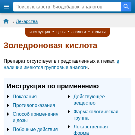
→
Лекарства
инструкция
•
цены
•
аналоги
•
отзывы
Золедроновая кислота
Препарат отсутствует в представленных аптеках,
в
наличии имеются групповые аналоги
.
Инструкция по применению
Показания
Действующее
вещество
Противопоказания
Фармакологическая
Способ применения
группа
и дозы
Лекарственная
Побочные действия
форма