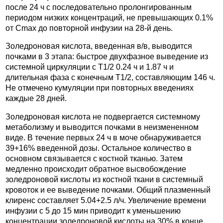
после 24 ч с последовательно пролонгированным
периодом низких концентраций, не превышающих 0.1%
от Cmax до повторной инфузии на 28-й день.
Золедроновая кислота, введенная в/в, выводится
почками в 3 этапа: быстрое двухфазное выведение из
системной циркуляции с T1/2 0.24 ч и 1.87 ч и
длительная фаза с конечным T1/2, составляющим 146 ч.
Не отмечено кумуляции при повторных введениях
каждые 28 дней.
Золедроновая кислота не подвергается системному
метаболизму и выводится почками в неизмененном
виде. В течение первых 24 ч в моче обнаруживается
39+16% введенной дозы. Остальное количество в
основном связывается с костной тканью. Затем
медленно происходит обратное высвобождение
золедроновой кислоты из костной ткани в системный
кровоток и ее выведение почками. Общий плазменный
клиренс составляет 5.04+2.5 л/ч. Увеличение времени
инфузии с 5 до 15 мин приводит к уменьшению
концентрации золедроновой кислоты на 30% в конце