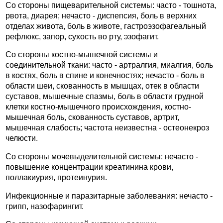
Со стороны пищеварительной системы: часто - тошнота,
рвота, диарея; нечасто - диспепсия, боль в верхних
отделах живота, боль в животе, гастроэзофагеальный
рефлюкс, запор, сухость во рту, эзофагит.
Со стороны костно-мышечной системы и
соединительной ткани: часто - артралгия, миалгия, боль
в костях, боль в спине и конечностях; нечасто - боль в
области шеи, скованность в мышцах, отек в области
суставов, мышечные спазмы, боль в области грудной
клетки костно-мышечного происхождения, костно-
мышечная боль, скованность суставов, артрит,
мышечная слабость; частота неизвестна - остеонекроз
челюсти.
Со стороны мочевыделительной системы: нечасто -
повышение концентрации креатинина крови,
поллакиурия, протеинурия.
Инфекционные и паразитарные заболевания: нечасто -
грипп, назофарингит.