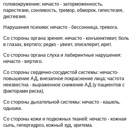
головокружение; нечасто - заторможенность,
парестезии, сонливость, тремор, обморок, гипестезия,
дисгевзия.
Нарушения психики: нечасто - бессонница, тревога.
Со стороны органа зрения: нечасто - конъюнктивит, боль
в глазах, вертиго; редко - увеит, эписклерит, ирит.
Со стороны органа слуха и лабиринтные нарушения:
нечасто - вертиго.
Со стороны сердечно-сосудистой системы: нечасто-
повышение АД, внезапное покраснение лица; частота
неизвестна - выраженное снижение АД (у пациентов с
факторами риска).
Со стороны дыхательной системы: нечасто - кашель,
одышка.
Со стороны кожи и подкожных тканей: нечасто - кожная
сыпь, гипергидроз, кожный зуд, эритема.