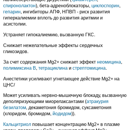
спиронолактон
), бета-адреноблокаторы,
циклоспорин
,
гепарин
, ингибиторы АПФ, НПВП - риск развития
гиперкалиемии вплоть до развития аритмии и
асистолии.
Устраняет гипокалиемию, вызванную ГКС.
Снижает нежелательные эффекты сердечных
гликозидов.
За счет содержания Mg2+ снижает эффект
неомицина
,
полимиксина В
,
тетрациклина
и
стрептомицина
.
Анестетики усиливают угнетающее действие Mg2+ на
ЦНС/
Может усиливать нервно-мышечную блокаду, вызванную
деполяризующими миорелаксантами (
атракурия
безилатом
, декаметония бромидом, суксаметония
(хлоридом, бромидом,
йодидом
)).
Кальцитриол
повышает концентрацию Mg2+ в плазме