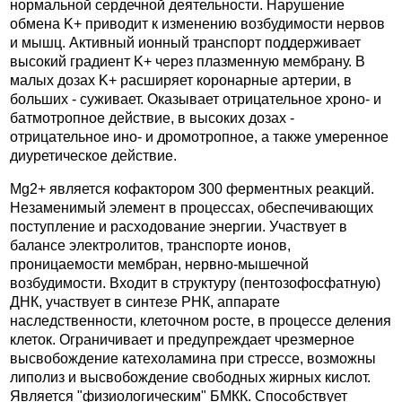
нормальной сердечной деятельности. Нарушение
обмена K+ приводит к изменению возбудимости нервов
и мышц. Активный ионный транспорт поддерживает
высокий градиент K+ через плазменную мембрану. В
малых дозах K+ расширяет коронарные артерии, в
больших - суживает. Оказывает отрицательное хроно- и
батмотропное действие, в высоких дозах -
отрицательное ино- и дромотропное, а также умеренное
диуретическое действие.
Mg2+ является кофактором 300 ферментных реакций.
Незаменимый элемент в процессах, обеспечивающих
поступление и расходование энергии. Участвует в
балансе электролитов, транспорте ионов,
проницаемости мембран, нервно-мышечной
возбудимости. Входит в структуру (пентозофосфатную)
ДНК, участвует в синтезе РНК, аппарате
наследственности, клеточном росте, в процессе деления
клеток. Ограничивает и предупреждает чрезмерное
высвобождение катехоламина при стрессе, возможны
липолиз и высвобождение свободных жирных кислот.
Является "физиологическим" БМКК. Способствует