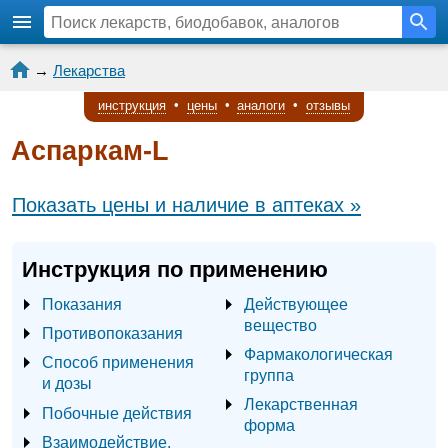
→
Лекарства
инструкция
•
цены
•
аналоги
•
отзывы
Аспаркам-L
Показать цены и наличие в аптеках »
Инструкция по применению
Показания
Действующее
вещество
Противопоказания
Фармакологическая
Способ применения
группа
и дозы
Лекарственная
Побочные действия
форма
Взаимодействие,