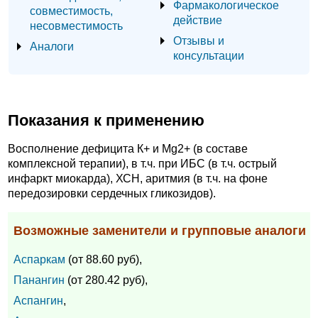
Фармакологическое
совместимость,
действие
несовместимость
Отзывы и
Аналоги
консультации
Показания к применению
Восполнение дефицита К+ и Mg2+ (в составе
комплексной терапии), в т.ч. при ИБС (в т.ч. острый
инфаркт миокарда), ХСН, аритмия (в т.ч. на фоне
передозировки сердечных гликозидов).
Возможные заменители и групповые аналоги
Аспаркам
(от 88.60 руб),
Панангин
(от 280.42 руб),
Аспангин
,