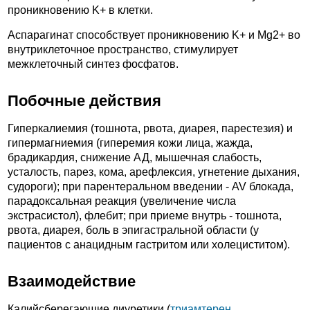
проникновению K+ в клетки.
Аспарагинат способствует проникновению K+ и Mg2+ во
внутриклеточное пространство, стимулирует
межклеточный синтез фосфатов.
Побочные действия
Гиперкалиемия (тошнота, рвота, диарея, парестезия) и
гипермагниемия (гиперемия кожи лица, жажда,
брадикардия, снижение АД, мышечная слабость,
усталость, парез, кома, арефлексия, угнетение дыхания,
судороги); при парентеральном введении - AV блокада,
парадоксальная реакция (увеличение числа
экстрасистол), флебит; при приеме внутрь - тошнота,
рвота, диарея, боль в эпигастральной области (у
пациентов с анацидным гастритом или холециститом).
Взаимодействие
Калийсберегающие диуретики (
триамтерен
,