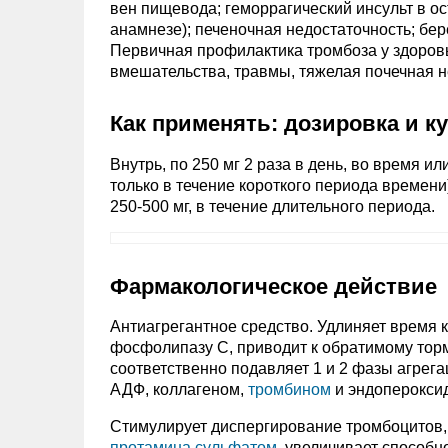
вен пищевода; геморрагический инсульт в ос
анамнезе); печеночная недостаточность; бе
Первичная профилактика тромбоза у здоро
вмешательства, травмы, тяжелая почечная не
Как применять: дозировка и к
Внутрь, по 250 мг 2 раза в день, во время и
только в течение короткого периода времен
250-500 мг, в течение длительного периода.
Фармакологическое действие
Антиагрегантное средство. Удлиняет время 
фосфолипазу С, приводит к обратимому то
соответственно подавляет 1 и 2 фазы агрег
АДФ, коллагеном,
тромбином
и эндоперокси
Стимулирует диспергирование тромбоцитов,
протамина сульфатом
, увеличивает способ