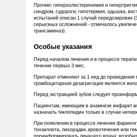
Прочие: гиперхолестеринемия и гипертригл
синдром, судороги, гипотермия, одышка, ве
испытаний описан 1 случай передозировки (
серьезных осложнений - отмечалось увеличе
трансаминаз).
Особые указания
Перед началом лечения и в процессе терапи
течение первых 3 мес.
Препарат отменяют за 1 нед до проведения 
тромбоцитарная дезагрегация является жела
Перед экстракцией зубов следует проинфор
Пациентам, имеющим в анамнезе инфаркт ми
назначать тиклопидин только в случае неп
При появлении в процессе лечения фарингита
тонзиллита, лихорадки, кровотечения или г
проинформировать лечащего врача; возобнов