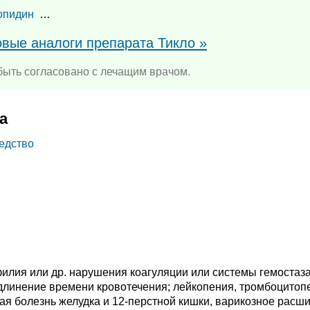
опидин
…
овые аналоги препарата Тикло »
ыть согласовано с лечащим врачом.
а
едство
филия или др. нарушения коагуляции или системы гемостаза
, удлинение времени кровотечения; лейкопения, тромбоцитоп
нная болезнь желудка и 12-перстной кишки, варикозное расш