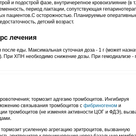
трой и подострой фазе, внутричерепное кровоизлияние (в т.
ременность, период лактации, сопутствующая гепаринотера
вых пациентов.C осторожностью. Планируемые оперативны
достаточность, детский возраст.
урс лечения
ли после еды. Максимальная суточная доза - 1 г (может назн
и). При ХПН необходимо снижение дозы. При гемодиализе - 
кровотечения; тормозит адгезию тромбоцитов. Ингибируя
рможению связывания тромбоцитов с
фибриногеном
и
ации тромбоцитов (не изменяя активности ЦОГ и ФДЭ), выз
дами.
 тормозит усиленную агрегацию эритроцитов, вызванную
ность эритроцитов к проникновению через базальную мембр