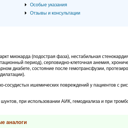
Особые указания
Отзывы и консультации
ркт миокарда (подострая фаза), нестабильная стенокардия
тационный период), серповидно-клеточная анемия, хронич
рном диабете, состояние после гемотрансфузии, протезир
дилатации).
но-сосудистых ишемических повреждений у пациентов с ри
шунтов, при использовании АИК, гемодиализа и при тромб
ые аналоги