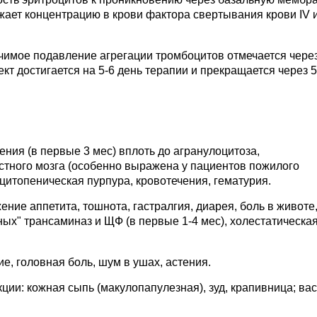
жает концентрацию в крови фактора свертывания крови IV 
чимое подавление агрегации тромбоцитов отмечается через
т достигается на 5-6 день терапии и прекращается через 5
ния (в первые 3 мес) вплоть до агранулоцитоза,
стного мозга (особенно выражена у пациентов пожилого
цитопеническая пурпура, кровотечения, гематурия.
ие аппетита, тошнота, гастралгия, диарея, боль в животе
ых" трансаминаз и ЩФ (в первые 1-4 мес), холестатическа
е, головная боль, шум в ушах, астения.
ии: кожная сыпь (макулопапулезная), зуд, крапивница; вас