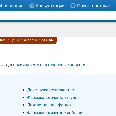
аболевания
Консультации
Поиск в аптеках
кция
•
цены
•
аналоги
•
отзывы
еках,
в наличии имеются групповые аналоги
.
Действующее вещество
Фармакологическая группа
Лекарственная форма
Фармакологическое действие