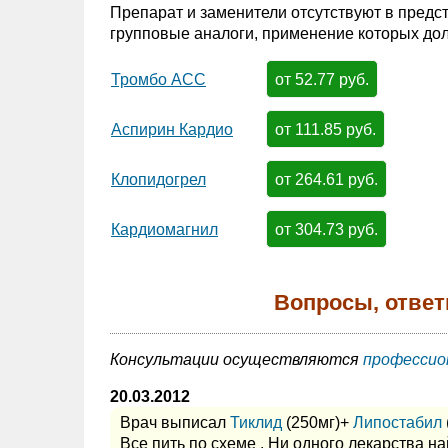
Препарат и заменители отсутствуют в предс
групповые аналоги, применение которых дол
от 52.77 руб.
Тромбо АСС
от 111.85 руб.
Аспирин Кардио
от 264.61 руб.
Клопидогрел
от 304.73 руб.
Кардиомагнил
Вопросы, ответ
Консультации осуществляются
профессио
20.03.2012
Врач выписал
Тиклид
(250мг)+
Липостабил
Все пить по схеме . Ни одного лекарства н