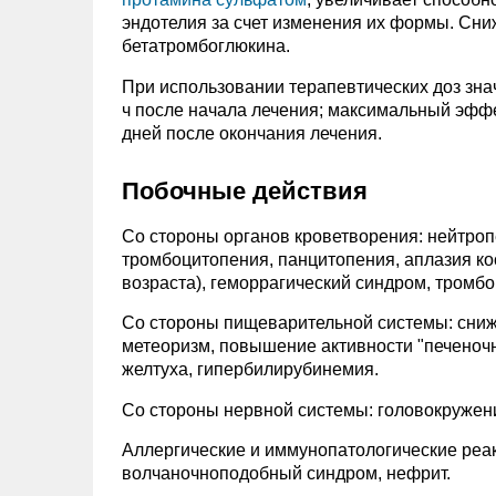
эндотелия за счет изменения их формы. Сни
бетатромбоглюкина.
При использовании терапевтических доз зна
ч после начала лечения; максимальный эффек
дней после окончания лечения.
Побочные действия
Со стороны органов кроветворения: нейтропе
тромбоцитопения, панцитопения, аплазия ко
возраста), геморрагический синдром, тромбо
Со стороны пищеварительной системы: снижен
метеоризм, повышение активности "печеночн
желтуха, гипербилирубинемия.
Со стороны нервной системы: головокружени
Аллергические и иммунопатологические реакц
волчаночноподобный синдром, нефрит.