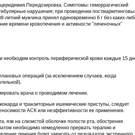
ицеридемия.Передозировка. Симптомы: геморрагический
стибулярные нарушения; при проведении постмаркетинговы
38-летний мужчина принял единовременно 6 г без каких-либ
ние времени кровотечения и активности "печеночных"
и необходим контроль периферической крови каждые 15 дн
плановых операций (за исключением случаев, когда
тельной).
мировать врача о проводимом лечении.
окарда и транзиторные ишемические приступы, следует
ереносимости АСК или неэффективности ее применения.
, язв на слизистой оболочке полости рта, обострения
ематом необходимо немедленно прервать терапию и
ление лечения будет зависеть от результатов экстренного