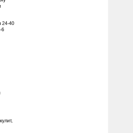
и
 24-40
-6
,
я
кулит,