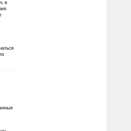
ч. в
пия.
е
ачаться
по
ванные
ану