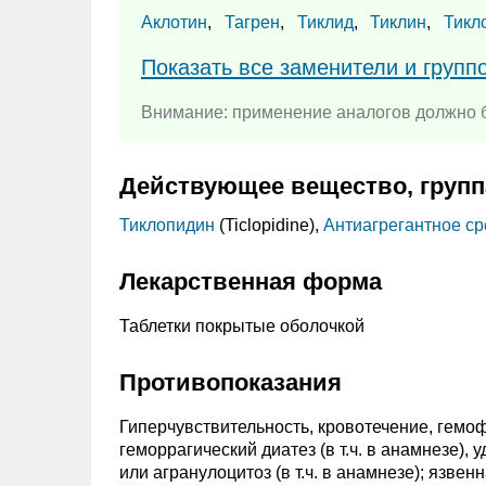
Аклотин
,
Тагрен
,
Тиклид
,
Тиклин
,
Тикл
Показать все заменители и групп
Внимание: применение аналогов должно б
Действующее вещество, групп
Тиклопидин
(Ticlopidine),
Антиагрегантное ср
Лекарственная форма
Таблетки покрытые оболочкой
Противопоказания
Гиперчувствительность, кровотечение, гемо
геморрагический диатез (в т.ч. в анамнезе)
или агранулоцитоз (в т.ч. в анамнезе); язве