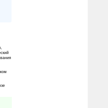
,
еский
ования
ском
озе