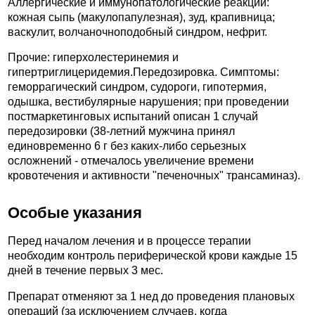
Аллергические и иммунопатологические реакции:
кожная сыпь (макулопапулезная), зуд, крапивница;
васкулит, волчаночноподобный синдром, нефрит.
Прочие: гиперхолестеринемия и
гипертриглицеридемия.Передозировка. Симптомы:
геморрагический синдром, судороги, гипотермия,
одышка, вестибулярные нарушения; при проведении
постмаркетинговых испытаний описан 1 случай
передозировки (38-летний мужчина принял
единовременно 6 г без каких-либо серьезных
осложнений - отмечалось увеличение времени
кровотечения и активности "печеночных" трансаминаз).
Особые указания
Перед началом лечения и в процессе терапии
необходим контроль периферической крови каждые 15
дней в течение первых 3 мес.
Препарат отменяют за 1 нед до проведения плановых
операций (за исключением случаев, когда