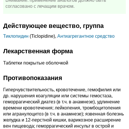
Внимание: применение аналогов должно быть
согласовано с лечащим врачом.
Действующее вещество, группа
Тиклопидин
(Ticlopidine),
Антиагрегантное средство
Лекарственная форма
Таблетки покрытые оболочкой
Противопоказания
Гиперчувствительность, кровотечение, гемофилия или
др. нарушения коагуляции или системы гемостаза,
геморрагический диатез (в т.ч. в анамнезе), удлинение
времени кровотечения; лейкопения, тромбоцитопения
или агранулоцитоз (в т.ч. в анамнезе); язвенная болезнь
желудка и 12-перстной кишки, варикозное расширение
вен пищевода; геморрагический инсульт в острой и