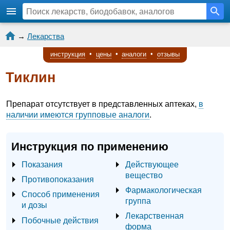
→
Лекарства
инструкция
•
цены
•
аналоги
•
отзывы
Тиклин
Препарат отсутствует в представленных аптеках,
в
наличии имеются групповые аналоги
.
Инструкция по применению
Показания
Действующее
вещество
Противопоказания
Фармакологическая
Способ применения
группа
и дозы
Лекарственная
Побочные действия
форма