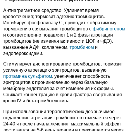
Антиагрегантное средство. Удлиняет время
кровотечения; тормозит адгезию тромбоцитов.
Ингибируя фосфолипазу С, приводит к обратимому
торможению связывания тромбоцитов с
фибриногеном
и соответственно подавляет 1 и 2 фазы агрегации
тромбоцитов (не изменяя активности ЦОГ и ФДЭ),
вызванные АДФ, коллагеном,
тромбином
и
эндопероксидами.
Стимулирует диспергирование тромбоцитов, тормозит
усиленную агрегацию эритроцитов, вызванную
протамина сульфатом
, увеличивает способность
эритроцитов к проникновению через базальную
мембрану эндотелия за счет изменения их формы.
Снижает концентрацию в крови фактора свертывания
крови IV и бетатромбоглюкина.
При использовании терапевтических доз значимое
подавление агрегации тромбоцитов отмечается через
24-40 ч после начала лечения; максимальный эффект
достигается на 5-6 день терапии и прекращается через