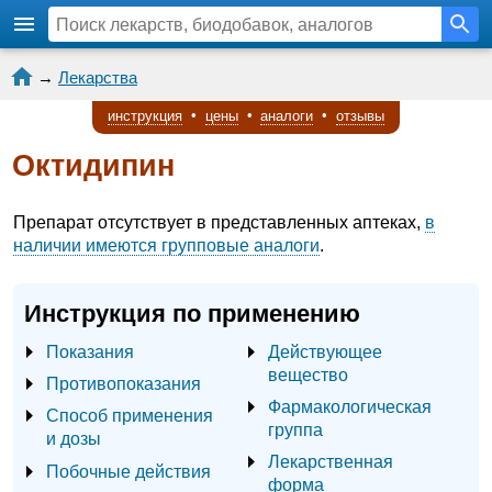
→
Лекарства
инструкция
•
цены
•
аналоги
•
отзывы
Октидипин
Препарат отсутствует в представленных аптеках,
в
наличии имеются групповые аналоги
.
Инструкция по применению
Показания
Действующее
вещество
Противопоказания
Фармакологическая
Способ применения
группа
и дозы
Лекарственная
Побочные действия
форма