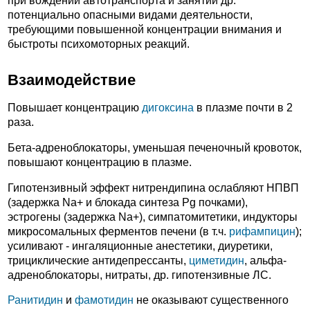
при вождении автотранспорта и занятии др.
потенциально опасными видами деятельности,
требующими повышенной концентрации внимания и
быстроты психомоторных реакций.
Взаимодействие
Повышает концентрацию
дигоксина
в плазме почти в 2
раза.
Бета-адреноблокаторы, уменьшая печеночный кровоток,
повышают концентрацию в плазме.
Гипотензивный эффект нитрендипина ослабляют НПВП
(задержка Na+ и блокада синтеза Pg почками),
эстрогены (задержка Na+), симпатомитетики, индукторы
микросомальных ферментов печени (в т.ч.
рифампицин
);
усиливают - ингаляционные анестетики, диуретики,
трициклические антидепрессанты,
циметидин
, альфа-
адреноблокаторы, нитраты, др. гипотензивные ЛС.
Ранитидин
и
фамотидин
не оказывают существенного