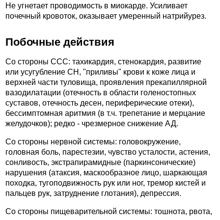
Не угнетает проводимость в миокарде. Усиливает
почечный кровоток, оказывает умеренный натрийурез.
Побочные действия
Со стороны ССС: тахикардия, стенокардия, развитие
или усугубление СН, "приливы" крови к коже лица и
верхней части туловища, проявления прекапиллярной
вазодилатации (отечность в области голеностопных
суставов, отечность десен, периферические отеки),
бессимптомная аритмия (в т.ч. трепетание и мерцание
желудочков); редко - чрезмерное снижение АД.
Со стороны нервной системы: головокружение,
головная боль, парестезии, чувство усталости, астения,
сонливость, экстрапирамидные (паркинсонические)
нарушения (атаксия, маскообразное лицо, шаркающая
походка, тугоподвижность рук или ног, тремор кистей и
пальцев рук, затруднение глотания), депрессия.
Со стороны пищеварительной системы: тошнота, рвота,