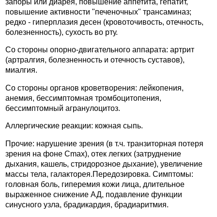
запоры или диарея, повышение аппетита, гепатит,
повышение активности "печеночных" трансаминаз;
редко - гиперплазия десен (кровоточивость, отечность,
болезненность), сухость во рту.
Со стороны опорно-двигательного аппарата: артрит
(артралгия, болезненность и отечность суставов),
миалгия.
Со стороны органов кроветворения: лейкопения,
анемия, бессимптомная тромбоцитопения,
бессимптомный агранулоцитоз.
Аллергические реакции: кожная сыпь.
Прочие: нарушение зрения (в т.ч. транзиторная потеря
зрения на фоне Cmax), отек легких (затруднение
дыхания, кашель, стридорозное дыхание), увеличение
массы тела, галакторея.Передозировка. Симптомы:
головная боль, гиперемия кожи лица, длительное
выраженное снижение АД, подавление функции
синусного узла, брадикардия, брадиаритмия.