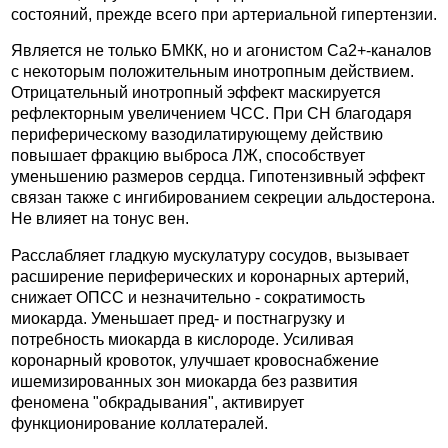
состояний, прежде всего при артериальной гипертензии.
Является не только БМКК, но и агонистом Ca2+-каналов
с некоторым положительным инотропным действием.
Отрицательный инотропный эффект маскируется
рефлекторным увеличением ЧСС. При СН благодаря
периферическому вазодилатирующему действию
повышает фракцию выброса ЛЖ, способствует
уменьшению размеров сердца. Гипотензивный эффект
связан также с ингибированием секреции альдостерона.
Не влияет на тонус вен.
Расслабляет гладкую мускулатуру сосудов, вызывает
расширение периферических и коронарных артерий,
снижает ОПСС и незначительно - сократимость
миокарда. Уменьшает пред- и постнагрузку и
потребность миокарда в кислороде. Усиливая
коронарный кровоток, улучшает кровоснабжение
ишемизированных зон миокарда без развития
феномена "обкрадывания", активирует
функционирование коллатералей.