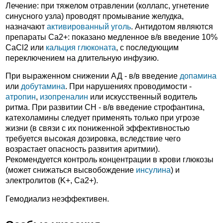
Лечение: при тяжелом отравлении (коллапс, угнетение
синусного узла) проводят промывание желудка,
назначают
активированный уголь
. Антидотом являются
препараты Ca2+: показано медленное в/в введение 10%
CaCl2 или
кальция глюконата
, с последующим
переключением на длительную инфузию.
При выраженном снижении АД - в/в введение
допамина
или
добутамина
. При нарушениях проводимости -
атропин
,
изопреналин
или искусственный водитель
ритма. При развитии СН - в/в введение строфантина,
катехоламины следует применять только при угрозе
жизни (в связи с их пониженной эффективностью
требуется высокая дозировка, вследствие чего
возрастает опасность развития аритмии).
Рекомендуется контроль концентрации в крови глюкозы
(может снижаться высвобождение
инсулина
) и
электролитов (K+, Ca2+).
Гемодиализ неэффективен.