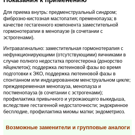
Для приема внутрь: предменструальный синдром;
фиброзно-кистозная мастопатия; пременопауза; в
качестве гестагенного компонента заместительной
гормонотерапии в менопаузе (в сочетании с
эстрогенами).
Интравагинально: заместительная гормонотерапия с
нефункционирующими (отсутствующими) яичниками в
случае полного недостатка прогестерона (донорство
яйцеклеток); поддержка лютеиновой фазы во время
подготовки к ЭКО, поддержка лютеиновой фазы в
спонтанном или индуцированном менструальном цикле;
преждевременная менопауза, менопауза и
постменопауза (в сочетании с эстрогенами);
профилактика привычного и угрожающего выкидыша,
вследствие гестагенной недостаточности; эндокринное
бесплодие, профилактика миомы матки; эндометриоз.
Возможные заменители и групповые аналоги