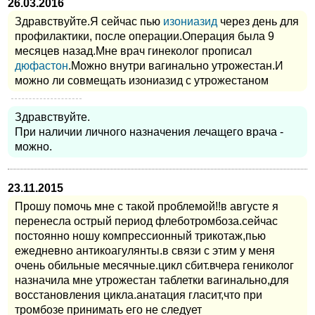
26.03.2016
Здравствуйте.Я сейчас пью
изониазид
через день для
профилактики, после операции.Операция была 9
месяцев назад.Мне врач гинеколог прописал
дюфастон
.Можно внутри вагинально утрожестан.И
можно ли совмещать изониазид с утрожестаном
Здравствуйте.
При наличии личного назначения лечащего врача -
можно.
23.11.2015
Прошу помочь мне с такой проблемой!!в августе я
перенесла острый период флеботромбоза.сейчас
постоянно ношу компрессионный трикотаж,пью
ежедневно антикоагулянты.в связи с этим у меня
очень обильные месячные.цикл сбит.вчера гениколог
назначила мне утрожестан таблетки вагинально,для
восстановления цикла.анатация гласит,что при
тромбозе принимать его не следует