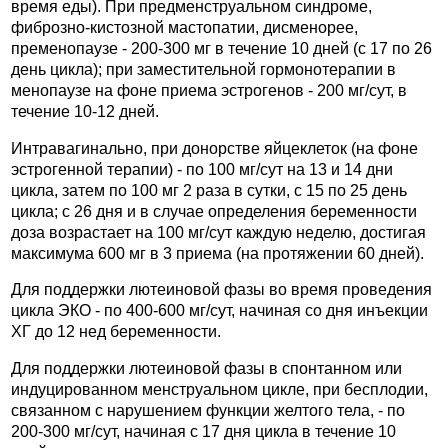
время еды). При предменструальном синдроме,
фиброзно-кистозной мастопатии, дисменорее,
пременопаузе - 200-300 мг в течение 10 дней (с 17 по 26
день цикла); при заместительной гормонотерапии в
менопаузе на фоне приема эстрогенов - 200 мг/сут, в
течение 10-12 дней.
Интравагинально, при донорстве яйцеклеток (на фоне
эстрогенной терапии) - по 100 мг/сут на 13 и 14 дни
цикла, затем по 100 мг 2 раза в сутки, с 15 по 25 день
цикла; с 26 дня и в случае определения беременности
доза возрастает на 100 мг/сут каждую неделю, достигая
максимума 600 мг в 3 приема (на протяжении 60 дней).
Для поддержки лютеиновой фазы во время проведения
цикла ЭКО - по 400-600 мг/сут, начиная со дня инъекции
ХГ до 12 нед беременности.
Для поддержки лютеиновой фазы в спонтанном или
индуцированном менструальном цикле, при бесплодии,
связанном с нарушением функции желтого тела, - по
200-300 мг/сут, начиная с 17 дня цикла в течение 10