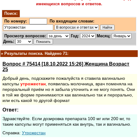
имеющихся вопросов и ответов.
Поиск:
По номеру:
По входящим словам:
Просмотр вопросов:
Год:
Месяц:
День:
»
Результаты поиска. Найдено 71:
Вопрос # 75414 [18.10.2022 15:26] Женщина Возраст
25
Добрый день, подскажите пожалуйста я ставила вагинально
капсулы
утрожестан
, появилась молочница, врач поменяла на
пероральный приём но я забыла уточнить и не могу понять. Они
в той же форме принимаются как вагинально так и перорально,
или есть какой то другой формат
Ответ:
Здравствуйте. Если дозировка препарата 100 мг или 200 мг, то
такие капсулы могут применяться как внутрь, так и вагинально.
Cправка:
Утрожестан