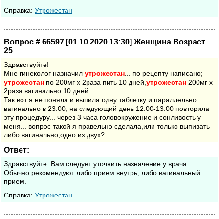
Cправка:
Утрожестан
Вопрос # 66597 [01.10.2020 13:30] Женщина Возраст
25
Здравствуйте!
Мне гинеколог назначил
утрожестан
... по рецепту написано;
утрожестан
по 200мг х 2раза пить 10 дней,
утрожестан
200мг х
2раза вагинально 10 дней.
Так вот я не поняла и выпила одну таблетку и параллельно
вагинально в 23:00, на следующий день 12:00-13:00 повторила
эту процедуру... через 3 часа головокружение и сонливость у
меня... вопрос такой я правельно сделала,или только выпивать
либо вагинально,одно из двух?
Ответ:
Здравствуйте. Вам следует уточнить назначение у врача.
Обычно рекомендуют либо прием внутрь, либо вагинальный
прием.
Cправка:
Утрожестан