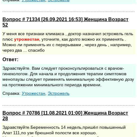
Вопрос # 71334 [26.09.2021 16:53] Женщина Возраст
52
У меня все признаки климакса , доктор назначил эстрожель гель
плюс
утрожестан
, уточните, как долго можно их применять .
Можно ли применять их с перерывами , через день , например,
через два ... спасибо
Ответ:
Здравствуйте. Вам следует проконсультироваться с врачом-
гинекологом. Для начала и продолжения терапии симптомов
менопаузы следует применять минимальную эффективную дозу
на протяжении минимального периода времени.
Cправка:
Утрожестан
,
Эстрожель
Вопрос # 70786 [11.08.2021 01:00] Женщина Возраст
28
Здравствуйте.Беременность 14 недель,пришёл повышенный
Алат 111,по узи брюшной полости все хорошо.