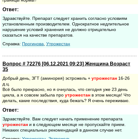
границы нормы?
Ответ:
Здравствуйте. Препарат следует хранить согласно условиям
установленным производителем. Однократное недлительное
нарушение условий хранения не должно отрицательно
сказаться на качестве препаратов.
Cправка:
Прогинова
,
Утрожестан
Вопрос # 72276 [06.12.2021 09:23] Женщина Возраст
35
Добрый день, ЗГТ (аминорея) эстрожель +
утрожестан
16-26
д.ц.
Всё было прекрасно, но я очнулась, что сегодня уже 23 день
цикла, а я совсем забыла про
утрожестан
в этом месяце! Что
делать, какие последствия, куда бежать? Я очень переживаю.
Ответ:
Здравствуйте. Вам следует начать применение препарата
утрожестан
и в следующем месяце не пропускайте прием.
Никаких специальных рекомендаций в данном случае нет.
Cправка:
Утрожестан
,
Эстрожель