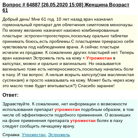
Вопрос # 64887 [26.05.2020 15:08] Женщина Возраст
61
Добрый день! Мне 61 год. 10 лет назад врач назначил
гормональный препарат для облегчения симптомов менопаузы.
По моему желанию назначил накожно комбинированные
пластыри :эстроген+прогестерон,поскольку орально таблетки
принимать боюсь,есть проблемы.С пластырями прекрасно себя
чувствовала под наблюдением врача. А сейчас пластыри
исчезли из продажи. К сожалению других пластырей нет. Теперь
врач назначил Эстрожель гель на кожу +
Утрожестан
в
капсулах, можно и орально и вагинально. Но оказывается
вагинально тоже есть неперносимость,поскольку начались боли
в паху. И так вопрос: А нельзя вскрыть капсулу(там маслянистая
суспензия) и просто намазывать на кожу. Может быть через кожу
это масло тоже будет впитываться?) Спасибо заранее!
Ответ:
Здравствуйте. К сожалению, нет информации о возможности
использования препарат
утрожестан
подобным образом, в том
числе об эффективности подобного применения. О возникших
на фоне применения препарата
утрожестан
болях в паху
следует сообщить лечащему врачу.
Cправка:
Утрожестан
,
Эстрожель