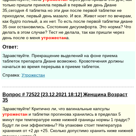
только пришли приняла первый в первый же день Диане
35,сегодня 4 таблетка но эти дни после первой таблетки не
приходили, первый день мазало. И все. Живот ноет по вечерам,
как будто полный, а их нет. То есть после первой таблетки диане
35 они остановились. Состояние дисуомфорта. Это норма? Что
делать в этом случае? Тест не делала, так как пришли через
день после о меня
утрожестан
а.
Ответ:
Здравствуйте. Прекращение выделений на фоне приема
таблеток препарата Диане возможно. Кровотечения должны
начаться во время перерыва в приеме таблеток.
Cправка:
Утрожестан
Вопрос # 72522 [23.12.2021 18:12] Женщина Возраст
35
Здравствуйте! Критично ли, что вагинальные капсулы
утрожестан
и таблетки прогинова хранились в пределах 5
минут при температуре ниже нижней границы нормы 1 градус?
Будут ли они эффективны? На упаковке стоит температура
хранения от +2 до +25. Сколько допустимо хранить ниже нижней