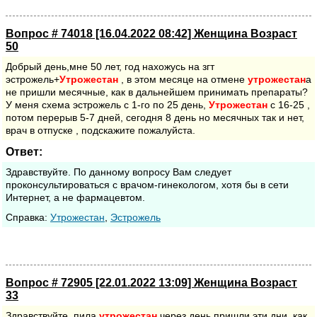
Вопрос # 74018 [16.04.2022 08:42] Женщина Возраст
50
Добрый день,мне 50 лет, год нахожусь на згт
эстрожель+
Утрожестан
, в этом месяце на отмене
утрожестан
а
не пришли месячные, как в дальнейшем принимать препараты?
У меня схема эстрожель с 1-го по 25 день,
Утрожестан
с 16-25 ,
потом перерыв 5-7 дней, сегодня 8 день но месячных так и нет,
врач в отпуске , подскажите пожалуйста.
Ответ:
Здравствуйте. По данному вопросу Вам следует
проконсультироваться с врачом-гинекологом, хотя бы в сети
Интернет, а не фармацевтом.
Cправка:
Утрожестан
,
Эстрожель
Вопрос # 72905 [22.01.2022 13:09] Женщина Возраст
33
Здравствуйте, пила
утрожестан
через день пришли эти дни, как