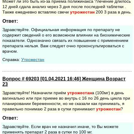
Может ли это быть из-за приема полижинакса ?лечение длилось
12 дней.сдала анализ через 3 дня после последней таблетки .
Также ежедневно вставляю свечи
утрожестан
200 3 раза в день.
Ответ:
Здравствуйте. Официальная информация по препарату не
содержит сведений о его возможном влиянии на биохимические
показатели. Однозначно связать их повышение с применением
препарата нельзя. Вам следует очно проконсультироваться с
врачом.
Cправка:
Утрожестан
Вопрос # 69203 [01.04.2021 16:46] Женщина Возраст
23
Здравствуйте! Назначили приём
утрожестан
а (100мг) в день
вагинально или при приеме во внутрь с 16 по 26 день цикла при
планировании беременности, но не сказали как принимать, я
правильно понимаю 2 раза в сутки принимают
утрожестан
?
Ответ:
Здравствуйте. Если врач не назначил иначе, то Вы можете
применять препарат 2 раза в сутки по 100 мг.