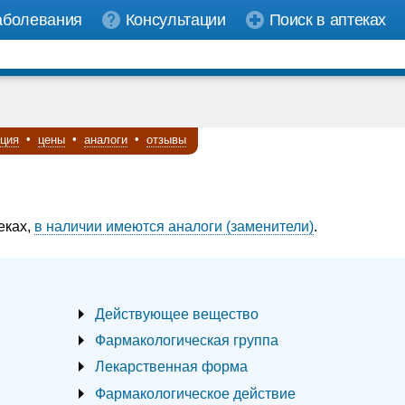
аболевания
Консультации
Поиск в аптеках
кция
•
цены
•
аналоги
•
отзывы
еках,
в наличии имеются аналоги (заменители)
.
Действующее вещество
Фармакологическая группа
Лекарственная форма
Фармакологическое действие