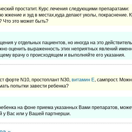
ческий простатит. Курс лечения следующими препаратами:
 жжение и зуд в местах,куда делают уколы, покраснение. К
? Что это может быть?
ния у отдельных пациентов, но иногда на это действител
жно оценить выраженность этих неприятных явлений именн
щему врачу о происходящем и выполняйте его указания.
ст форте N10, простоплант N30,
витамин Е
, сампрост. Можн
ать попытки завести ребенка?
 ребенка на фоне приема указанных Вами препаратов, може
й у Вас или у Вашей партнерши.
ра »