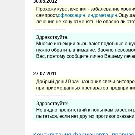
30.05.2012
Прохожу курс лечения - забалевание хрони
сампрост,
офлоксацин
,
индометацин
.Ощущаю
лечения не хочу отменять.Не опасно ли это
Здравствуйте.
Многие инъекции вызывают подобные ощуще
нужно обратить внимание. Заочно невозмо
Вас, поэтому сообщите лично Вашему леча
27.07.2011
Добрый день! Врач назначил свечи витопро
при приеме данных препаратов предприним
Здравствуйте!
Не видно препятствий к попыткам завести
пытаться, если нет других противопоказани
Консультация фармацевта, провизо