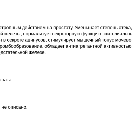
тропным действием на простату. Уменьшает степень отека,
й железы, нормализует секреторную функцию эпителиальн
ен в секрете ацинусов, стимулирует мышечный тонус мочево
ромбообразование, обладает антиагрегантной активностью
едстательной железе.
арата.
 не описано.