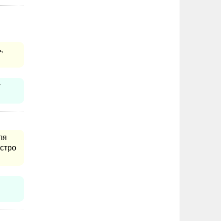
,
у
ля
ыстро