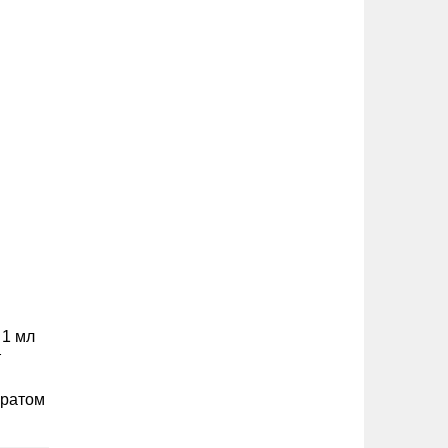
 1 мл
т
аратом