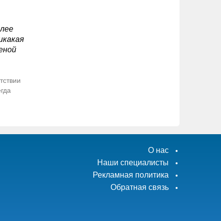
олее
икакая
еной
тствии
егда
О нас
Наши специалисты
Рекламная политика
Обратная связь