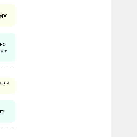
урс
ьно
о у
о ли
те