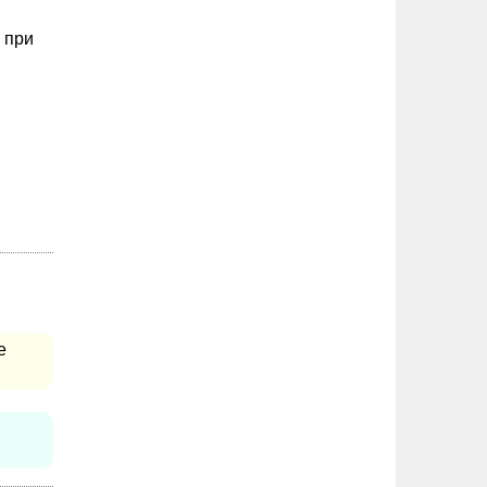
 при
е