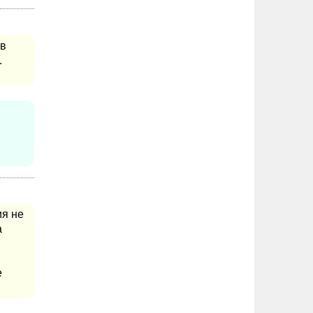
 в
.
ия не
а
е