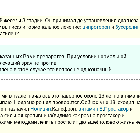
ной железы 3 стадии. Он принимал до установления диагноза
му выписали гормональное лечение:
ципротерон
и
бусерелин
татилен?
указанных Вами препаратов. При условии нормальной
лечащий врач не против.
лена в этом случае это вопрос не однозначный.
ми в туалет,началось это наверное около 16 лет,но вниман
асыпаю. Недавно решил проверится.Сейчас мне 18, сходил н
у,он назначил
Нолицин
,Канефрон,
витамин Е
,
Простакор
и
а сильная крапивница(видимо как раз на простакор и
акими методами лечить простатит дальше(половою жизнь н