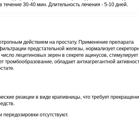
 течение 30-40 мин. Длительность лечения - 5-10 дней.
отропным действием на простату. Применение препарата
нфильтрации предстательной железы, нормализует секретор
 число лецитиновых зерен в секрете ацинусов, стимулирует
т тромбообразование, обладает антиагрегантной активнос
стате.
еские реакции в виде крапивницы, что требует прекращен
едств.
и передозировки отсутствуют.