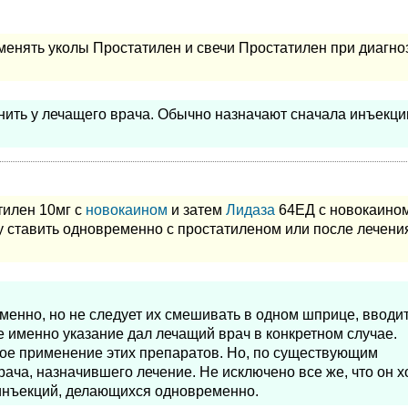
енять уколы Простатилен и свечи Простатилен при диагно
нить у лечащего врача. Обычно назначают сначала инъекци
тилен 10мг с
новокаином
и затем
Лидаза
64ЕД с новокаином
у ставить одновременно с простатиленом или после лечения
енно, но не следует их смешивать в одном шприце, вводи
е именно указание дал лечащий врач в конкретном случае.
ное применение этих препаратов. Но, по существующим
рача, назначившего лечение. Не исключено все же, что он х
 инъекций, делающихся одновременно.