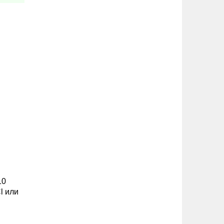
10
l или