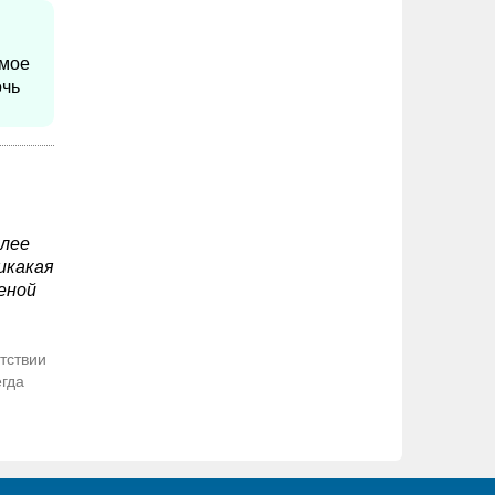
имое
очь
олее
икакая
еной
тствии
егда