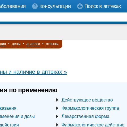
аболевания
Консультации
Поиск в аптеках
кция
•
цены
•
аналоги
•
отзывы
ны и наличие в аптеках »
ия по применению
Действующее вещество
казания
Фармакологическая группа
именения и дозы
Лекарственная форма
действия
Фармакологическое действие