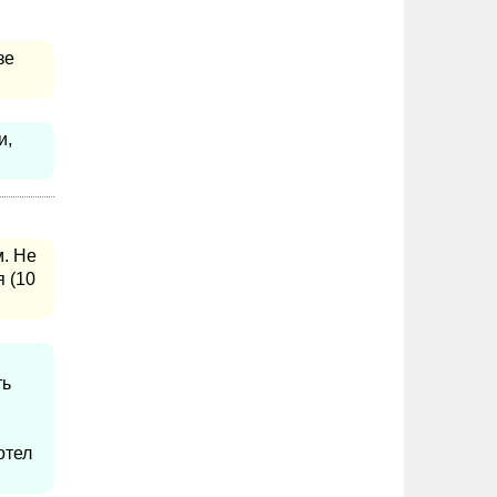
зе
и,
. Не
 (10
ть
отел