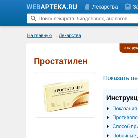
Лекарства
З
На главную
→
Лекарства
инстру
Простатилен
Показать це
Инструкц
Показания
Противопо
Способ пр
Побочные 