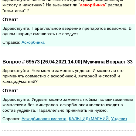
кислоту и никотинку? Не вызывает ли "
аскорбинка
" распад
"никотинки" ?
Ответ:
Здравствуйте. Параллельное введение препаратов возможно. В
одном шприце смешивать не следует.
Cправка:
Аскорбинка
Вопрос # 69573 [26.04.2021 14:00] Мужчина Возраст 33
Здравствуйте. Чем можно заменить ундевит. И можно ли его
применять совместно с аскорбинкой, янтарной кислотой и
кальцид+магний?
Ответ:
Здравствуйте. Ундевит можно заменить любым поливитаминным
комплексом без минералов. аскорбиновая кислота входит в
состав ундевита. Параллельно принимать не нужно.
Cправка:
Аскорбиновая кислота
,
КАЛЬЦИД+МАГНИЙ
,
Ундевит