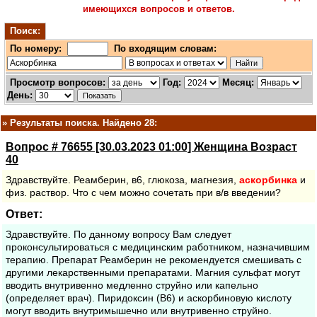
имеющихся вопросов и ответов.
Поиск:
По номеру:
По входящим словам:
Просмотр вопросов:
Год:
Месяц:
День:
»
Результаты поиска. Найдено 28:
Вопрос # 76655 [30.03.2023 01:00] Женщина Возраст
40
Здравствуйте. Реамберин, в6, глюкоза, магнезия,
аскорбинка
и
физ. раствор. Что с чем можно сочетать при в/в введении?
Ответ:
Здравствуйте. По данному вопросу Вам следует
проконсультироваться с медицинским работником, назначившим
терапию. Препарат Реамберин не рекомендуется смешивать с
другими лекарственными препаратами. Магния сульфат могут
вводить внутривенно медленно струйно или капельно
(определяет врач). Пиридоксин (В6) и аскорбиновую кислоту
могут вводить внутримышечно или внутривенно струйно.