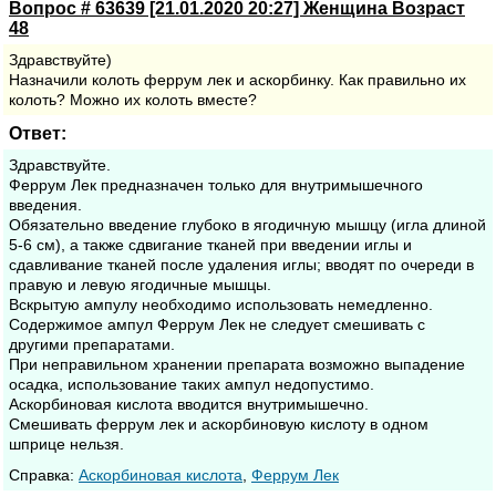
Вопрос # 63639 [21.01.2020 20:27] Женщина Возраст
48
Здравствуйте)
Назначили колоть феррум лек и аскорбинку. Как правильно их
колоть? Можно их колоть вместе?
Ответ:
Здравствуйте.
Феррум Лек предназначен только для внутримышечного
введения.
Обязательно введение глубоко в ягодичную мышцу (игла длиной
5-6 см), а также сдвигание тканей при введении иглы и
сдавливание тканей после удаления иглы; вводят по очереди в
правую и левую ягодичные мышцы.
Вскрытую ампулу необходимо использовать немедленно.
Содержимое ампул Феррум Лек не следует смешивать с
другими препаратами.
При неправильном хранении препарата возможно выпадение
осадка, использование таких ампул недопустимо.
Аскорбиновая кислота вводится внутримышечно.
Смешивать феррум лек и аскорбиновую кислоту в одном
шприце нельзя.
Cправка:
Аскорбиновая кислота
,
Феррум Лек