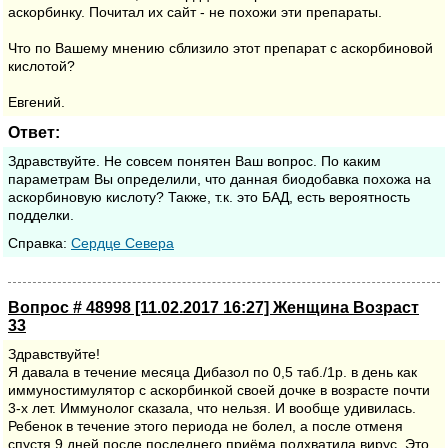
аскорбинку. Почитал их сайт - не похожи эти препараты.
Что по Вашему мнению сблизило этот препарат с аскорбиновой
кислотой?
Евгений.
Ответ:
Здравствуйте. Не совсем понятен Ваш вопрос. По каким
параметрам Вы определили, что данная биодобавка похожа на
аскорбиновую кислоту? Также, т.к. это БАД, есть вероятность
подделки.
Cправка:
Сердце Севера
Вопрос # 48998 [11.02.2017 16:27] Женщина Возраст
33
Здравствуйте!
Я давала в течение месяца Дибазол по 0,5 таб./1р. в день как
иммуностимулятор с аскорбинкой своей дочке в возрасте почти
3-х лет. Иммунолог сказала, что нельзя. И вообще удивилась.
Ребенок в течение этого периода не болел, а после отменя
спустя 9 дней после последнего приёма подхватила вирус. Это