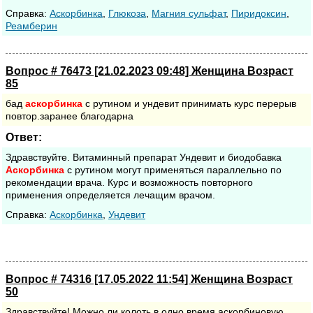
Cправка:
Аскорбинка
,
Глюкоза
,
Магния сульфат
,
Пиридоксин
,
Реамберин
Вопрос # 76473 [21.02.2023 09:48] Женщина Возраст
85
бад
аскорбинка
с рутином и ундевит принимать курс перерыв
повтор.заранее благодарна
Ответ:
Здравствуйте. Витаминный препарат Ундевит и биодобавка
Аскорбинка
с рутином могут применяться параллельно по
рекомендации врача. Курс и возможность повторного
применения определяется лечащим врачом.
Cправка:
Аскорбинка
,
Ундевит
Вопрос # 74316 [17.05.2022 11:54] Женщина Возраст
50
Здравствуйте! Можно ли колоть в одно время аскорбиновую