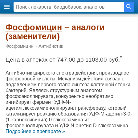
Фосфомицин
– аналоги
(заменители)
Фосфомицин
~
Антибиотик
*
Цена в аптеках
от 747.00 до 1103.00 руб.
Антибиотик широкого спектра действия, производное
фосфоновой кислоты. Механизм действия связан с
подавлением первого этапа синтеза клеточной стенки
бактерий. Являясь структурным аналогом
фосфоэнолпирувата, конкурентно необратимо
ингибирует фермент УДФ-N-
ацетилглюкозамиенолпирувилтрансферазу, который
катализирует реакцию образования УДФ-М-ацетил-3-0-
(1-карбоксивинил)-0-глюкозамина из
фосфоенолпирувата и УДФ-N-ацетил-D-глюкозамина.
Подробнee о препарате »