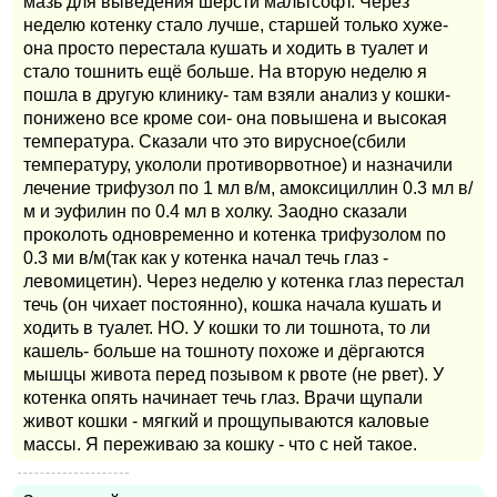
мазь для выведения шерсти мальтсофт. Через
неделю котенку стало лучше, старшей только хуже-
она просто перестала кушать и ходить в туалет и
стало тошнить ещё больше. На вторую неделю я
пошла в другую клинику- там взяли анализ у кошки-
понижено все кроме сои- она повышена и высокая
температура. Сказали что это вирусное(сбили
температуру, укололи противорвотное) и назначили
лечение трифузол по 1 мл в/м, амоксициллин 0.3 мл в/
м и эуфилин по 0.4 мл в холку. Заодно сказали
проколоть одновременно и котенка трифузолом по
0.3 ми в/м(так как у котенка начал течь глаз -
левомицетин). Через неделю у котенка глаз перестал
течь (он чихает постоянно), кошка начала кушать и
ходить в туалет. НО. У кошки то ли тошнота, то ли
кашель- больше на тошноту похоже и дёргаются
мышцы живота перед позывом к рвоте (не рвет). У
котенка опять начинает течь глаз. Врачи щупали
живот кошки - мягкий и прощупываются каловые
массы. Я переживаю за кошку - что с ней такое.