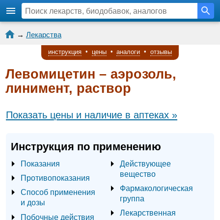
→
Лекарства
инструкция
•
цены
•
аналоги
•
отзывы
Левомицетин – аэрозоль,
линимент, раствор
Показать цены и наличие в аптеках »
Инструкция по применению
Показания
Действующее
вещество
Противопоказания
Фармакологическая
Способ применения
группа
и дозы
Лекарственная
Побочные действия