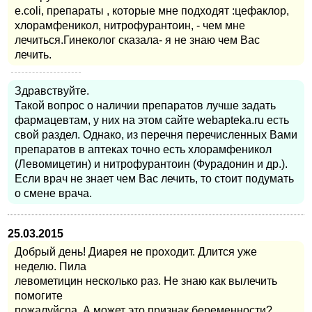
е.coli, препараты , которые мне подходят :цефаклор,
хлорамфеникол, нитрофурантоин, - чем мне
лечиться.Гинеколог сказала- я не знаю чем Вас
лечить.
Здравствуйте.
Такой вопрос о наличии препаратов лучше задать
фармацевтам, у них на этом сайте webapteka.ru есть
свой раздел. Однако, из перечня перечисленных Вами
препаратов в аптеках точно есть хлорамфеникол
(Левомицетин) и нитрофурантоин (Фурадонин и др.).
Если врач не знает чем Вас лечить, то стоит подумать
о смене врача.
25.03.2015
Добрый день! Диарея не проходит. Длится уже
неделю. Пила
левометицин несколько раз. Не знаю как вылечить
помогите
пожалуйсnа. А может это признак беременности?