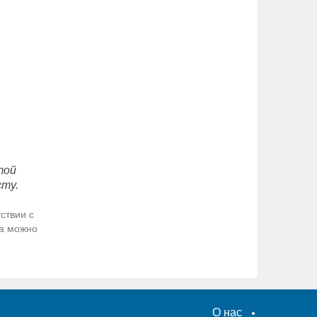
той
сту.
ствии с
да можно
О нас