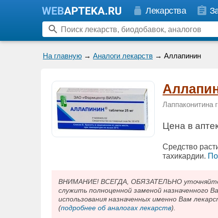
Лекарства
З
На главную
→
Аналоги лекарств
→ Аллапинин
Аллапи
Лаппаконитина 
Цена в апте
Средство раст
тахикардии.
По
ВНИМАНИЕ! ВСЕГДА, ОБЯЗАТЕЛЬНО уточняйте у
служить полноценной заменой назначенного В
использования назначенных именно Вам лекарс
(
подробнее об аналогах лекарств
).