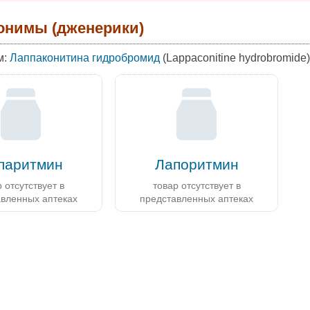
онимы (дженерики)
м:
Лаппаконитина гидробромид
(Lappaconitine hydrobromide)
ларитмин
Лапоритмин
 отсутствует в
товар отсутствует в
авленных аптеках
представленных аптеках