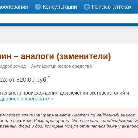
аболевания
Консультации
Поиск в аптеках
нин
– аналоги (заменители)
гидробромид
~
Антиаритмическое средство
*
ках
от 820.00 руб.
ительного происхождения для лечения экстрасистолий и
дробнee о препарате »
 своего врача или фармацевта - может ли найденный аналог
ам или искомого Вами препарата. Это связано с необходимость
твенных форм и доз, которые могут отличаться даже у аналог