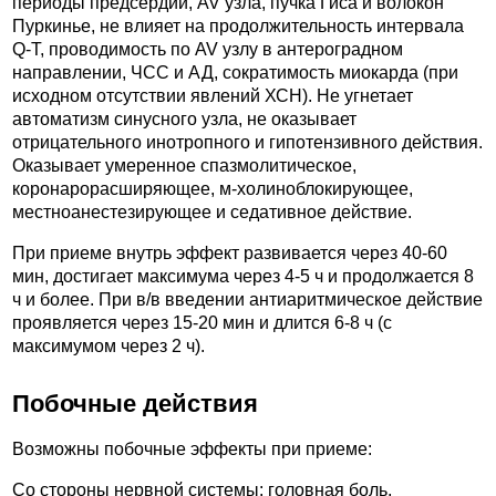
периоды предсердий, AV узла, пучка Гиса и волокон
Пуркинье, не влияет на продолжительность интервала
Q-T, проводимость по AV узлу в антероградном
направлении, ЧСС и АД, сократимость миокарда (при
исходном отсутствии явлений ХСН). Не угнетает
автоматизм синусного узла, не оказывает
отрицательного инотропного и гипотензивного действия.
Оказывает умеренное спазмолитическое,
коронарорасширяющее, м-холиноблокирующее,
местноанестезирующее и седативное действие.
При приеме внутрь эффект развивается через 40-60
мин, достигает максимума через 4-5 ч и продолжается 8
ч и более. При в/в введении антиаритмическое действие
проявляется через 15-20 мин и длится 6-8 ч (с
максимумом через 2 ч).
Побочные действия
Возможны побочные эффекты при приеме:
Со стороны нервной системы: головная боль,