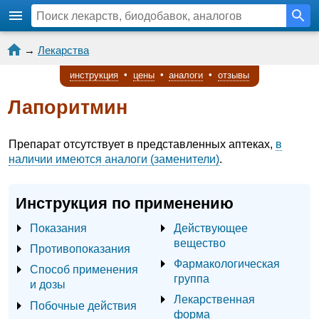
→
Лекарства
инструкция
•
цены
•
аналоги
•
отзывы
Лапоритмин
Препарат отсутствует в представленных аптеках,
в
наличии имеются аналоги (заменители)
.
Инструкция по применению
Показания
Действующее
вещество
Противопоказания
Фармакологическая
Способ применения
группа
и дозы
Лекарственная
Побочные действия
форма