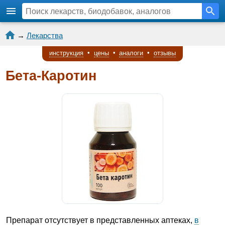
→
Лекарства
инструкция
•
цены
•
аналоги
•
отзывы
Бета-Каротин
Препарат отсутствует в представленных аптеках,
в