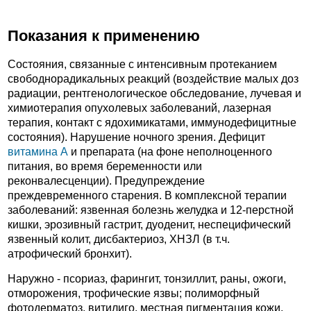
Показания к применению
Состояния, связанные с интенсивным протеканием
свободнорадикальных реакций (воздействие малых доз
радиации, рентгенологическое обследование, лучевая и
химиотерапия опухолевых заболеваний, лазерная
терапия, контакт с ядохимикатами, иммунодефицитные
состояния). Нарушение ночного зрения. Дефицит
витамина А
и препарата (на фоне неполноценного
питания, во время беременности или
реконвалесценции). Предупреждение
преждевременного старения. В комплексной терапии
заболеваний: язвенная болезнь желудка и 12-перстной
кишки, эрозивный гастрит, дуоденит, неспецифический
язвенный колит, дисбактериоз, ХНЗЛ (в т.ч.
атрофический бронхит).
Наружно - псориаз, фарингит, тонзиллит, раны, ожоги,
отморожения, трофические язвы; полиморфный
фотодерматоз, витилиго, местная пигментация кожи,