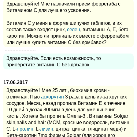
Здравствуйте! Мне назначили прием ферретаба с
Витамином С для лучшего усвоения.
Витамин С у меня в форме шипучих таблеток, в их
состав также входят цинк,
селен
, витамины А, Е, бета-
каротин. Можно ли приниать их вместе с ферретабом
или лучше купить витамин С без домбавок?
Здравствуйте. Если есть возможность, то
приобретите витамин С без добавок.
17.06.2017
Здравствуйте ! Мне 25 лет , биохимия крови -
отличная. Пью
аскорутин
3 раза в день из-за хрупких
сосудов. Месяц назад пропила Витамин Е в течение
10 дней в дозах 800мгм в день для уменьшения
кисты. Хотела бы пропить Омега-3 , Витамины Solgar
skin,nails and hair (МСМ, красные водоросли, витамин
С, L-
пролин
, L-
лизин
, цитрат цинка, глицинат меди) и
Бета-каротин 7mg фирмы Solgar (для хорошего