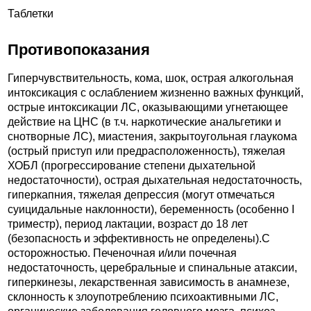
Таблетки
Противопоказания
Гиперчувствительность, кома, шок, острая алкогольная
интоксикация с ослаблением жизненно важных функций,
острые интоксикации ЛС, оказывающими угнетающее
действие на ЦНС (в т.ч. наркотические анальгетики и
снотворные ЛС), миастения, закрытоугольная глаукома
(острый приступ или предрасположенность), тяжелая
ХОБЛ (прогрессирование степени дыхательной
недостаточности), острая дыхательная недостаточность,
гиперкапния, тяжелая депрессия (могут отмечаться
суицидальные наклонности), беременность (особенно I
триместр), период лактации, возраст до 18 лет
(безопасность и эффективность не определены).C
осторожностью. Печеночная и/или почечная
недостаточность, церебральные и спинальные атаксии,
гиперкинезы, лекарственная зависимость в анамнезе,
склонность к злоупотреблению психоактивными ЛС,