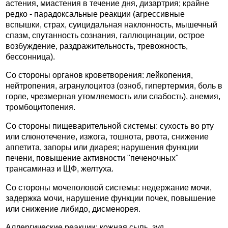
астения, миастения в течение дня, дизартрия; крайне
редко - парадоксальные реакции (агрессивные
вспышки, страх, суицидальная наклонность, мышечный
спазм, спутанность сознания, галлюцинации, острое
возбуждение, раздражительность, тревожность,
бессонница).
Со стороны органов кроветворения: лейкопения,
нейтропения, агранулоцитоз (озноб, гипертермия, боль в
горле, чрезмерная утомляемость или слабость), анемия,
тромбоцитопения.
Со стороны пищеварительной системы: сухость во рту
или слюнотечение, изжога, тошнота, рвота, снижение
аппетита, запоры или диарея; нарушения функции
печени, повышение активности "печеночных"
трансаминаз и ЩФ, желтуха.
Со стороны мочеполовой системы: недержание мочи,
задержка мочи, нарушение функции почек, повышение
или снижение либидо, дисменорея.
Аллергические реакции: кожная сыпь, зуд.