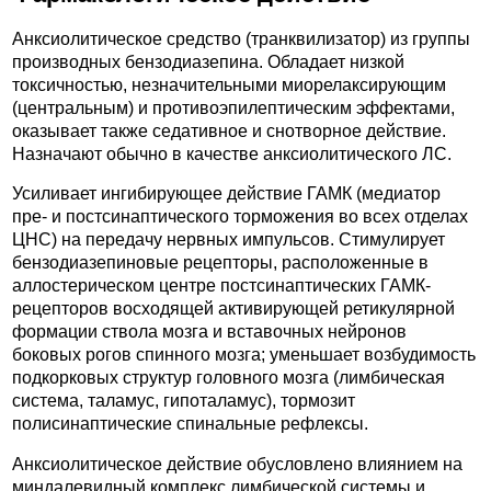
Анксиолитическое средство (транквилизатор) из группы
производных бензодиазепина. Обладает низкой
токсичностью, незначительными миорелаксирующим
(центральным) и противоэпилептическим эффектами,
оказывает также седативное и снотворное действие.
Назначают обычно в качестве анксиолитического ЛС.
Усиливает ингибирующее действие ГАМК (медиатор
пре- и постсинаптического торможения во всех отделах
ЦНС) на передачу нервных импульсов. Стимулирует
бензодиазепиновые рецепторы, расположенные в
аллостерическом центре постсинаптических ГАМК-
рецепторов восходящей активирующей ретикулярной
формации ствола мозга и вставочных нейронов
боковых рогов спинного мозга; уменьшает возбудимость
подкорковых структур головного мозга (лимбическая
система, таламус, гипоталамус), тормозит
полисинаптические спинальные рефлексы.
Анксиолитическое действие обусловлено влиянием на
миндалевидный комплекс лимбической системы и