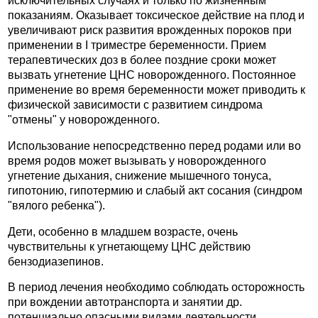
исключительных случаях и только по жизненным
показаниям. Оказывает токсическое действие на плод и
увеличивают риск развития врожденных пороков при
применении в I триместре беременности. Прием
терапевтических доз в более поздние сроки может
вызвать угнетение ЦНС новорожденного. Постоянное
применение во время беременности может приводить к
физической зависимости с развитием синдрома
"отмены" у новорожденного.
Использование непосредственно перед родами или во
время родов может вызывать у новорожденного
угнетение дыхания, снижение мышечного тонуса,
гипотонию, гипотермию и слабый акт сосания (синдром
"вялого ребенка").
Дети, особенно в младшем возрасте, очень
чувствительны к угнетающему ЦНС действию
бензодиазепинов.
В период лечения необходимо соблюдать осторожность
при вождении автотранспорта и занятии др.
потенциально опасными видами деятельности,