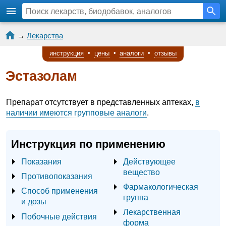
→
Лекарства
инструкция
•
цены
•
аналоги
•
отзывы
Эстазолам
Препарат отсутствует в представленных аптеках,
в
наличии имеются групповые аналоги
.
Инструкция по применению
Показания
Действующее
вещество
Противопоказания
Фармакологическая
Способ применения
группа
и дозы
Лекарственная
Побочные действия
форма