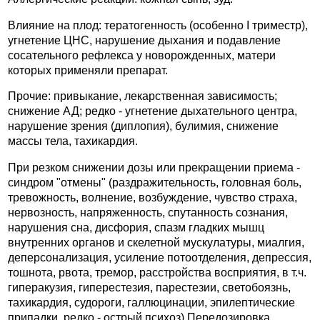
Влияние на плод: тератогенность (особенно I триместр),
угнетение ЦНС, нарушение дыхания и подавление
сосательного рефлекса у новорожденных, матери
которых применяли препарат.
Прочие: привыкание, лекарственная зависимость;
снижение АД; редко - угнетение дыхательного центра,
нарушение зрения (диплопия), булимия, снижение
массы тела, тахикардия.
При резком снижении дозы или прекращении приема -
синдром "отмены" (раздражительность, головная боль,
тревожность, волнение, возбуждение, чувство страха,
нервозность, напряженность, спутанность сознания,
нарушения сна, дисфория, спазм гладких мышц
внутренних органов и скелетной мускулатуры, миалгия,
деперсонализация, усиление потоотделения, депрессия,
тошнота, рвота, тремор, расстройства восприятия, в т.ч.
гиперакузия, гиперестезия, парестезии, светобоязнь,
тахикардия, судороги, галлюцинации, эпилептические
припадки, редко - острый психоз).Передозировка.