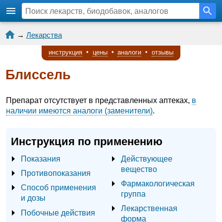
→
Лекарства
инструкция
•
цены
•
аналоги
•
отзывы
Блиссель
Препарат отсутствует в представленных аптеках,
в
наличии имеются аналоги (заменители)
.
Инструкция по применению
Показания
Действующее
вещество
Противопоказания
Фармакологическая
Способ применения
группа
и дозы
Лекарственная
Побочные действия
форма