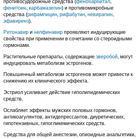
противосудорожные средства (
фенобарбитал
,
фенитоин
,
карбамазепин
) и противомикробные
средства (
рифампицин
,
рифабутин
,
невирапин
,
эфавиренз
).
Ритонавир
и
нелфинавир
проявляют индуцирующие
свойства при применении в сочетании со стероидными
гормонами.
Растительные препараты, содержащие
зверобой
, могут
индуцировать метаболизм эстрогенов.
Повышенный метаболизм эстрогенов может привести к
снижению их клинического эффекта.
Эстриол усиливает действие гиполипидемических
средств.
Ослабляет эффекты мужских половых гормонов,
антикоагулянтов, антидепрессантов, диуретических,
гипотензивных, гипогликемических средств.
Средства для общей анестезии, опиоидные анальгетики,