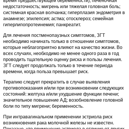
время предшествующей беременности); печеночная
недостаточность; мигрень или тяжелая головная боль;
системная красная волчанка; гиперплазия эндометрия в
анамнезе; эпилепсия; астма; отосклероз; семейная
гиперлипопротеинемия; панкреатит.
Для лечения постменопаузных симптомов, ЗГТ
необходимо начинать только в отношении симптомов,
которые неблагоприятно влияют на качество жизни. Во
всех случаях, необходимо не менее одного раза в год
проводить тщательную оценку риска и пользы лечения.
ЗГТ следует продолжать только в течение периода
времени, когда польза превышает риск.
Терапию следует прекратить в случае выявления
противопоказания и/или при возникновении следующих
состояний: желтуха и/или ухудшение функции печени;
значительное повышение АД; возобновление головной
боли по типу мигрени; беременность.
При интравагинальном применении эстриола риск
возникновения рака молочной железы не известен.
Показано, что применение эстриола в отличие от других