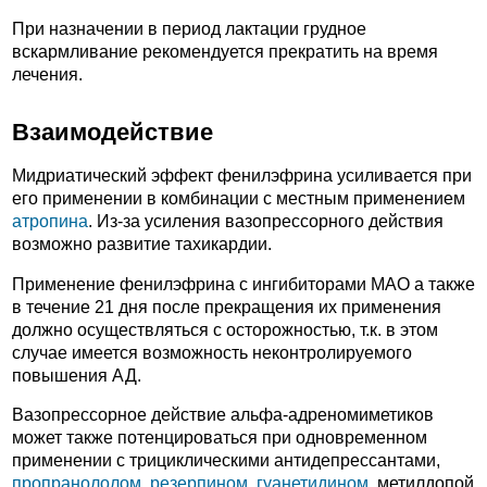
При назначении в период лактации грудное
вскармливание рекомендуется прекратить на время
лечения.
Взаимодействие
Мидриатический эффект фенилэфрина усиливается при
его применении в комбинации с местным применением
атропина
. Из-за усиления вазопрессорного действия
возможно развитие тахикардии.
Применение фенилэфрина с ингибиторами МАО а также
в течение 21 дня после прекращения их применения
должно осуществляться с осторожностью, т.к. в этом
случае имеется возможность неконтролируемого
повышения АД.
Вазопрессорное действие альфа-адреномиметиков
может также потенцироваться при одновременном
применении с трициклическими антидепрессантами,
пропранололом
,
резерпином
,
гуанетидином
, метилдопой