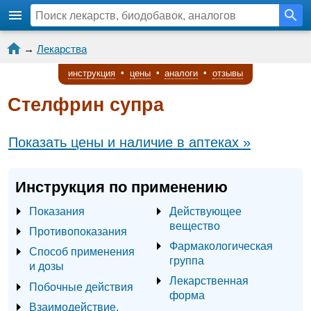
→
Лекарства
инструкция
•
цены
•
аналоги
•
отзывы
Стелфрин супра
Показать цены и наличие в аптеках »
Инструкция по применению
Показания
Действующее
вещество
Противопоказания
Фармакологическая
Способ применения
группа
и дозы
Лекарственная
Побочные действия
форма
Взаимодействие,