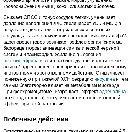
особенно артериол и прекапилляров, улучшению
кровоснабжения мышц, кожи, слизистых оболочек.
Снижает ОПСС и тонус сосудов легких, уменьшает
давление наполнения ЛЖ. Увеличивает УОК и МОК; в
результате дилатации артериальных и венозных
сосудов, а также стимуляции пресинаптических альфа2-
адренорецепторов возникает рефлекторная (система
барорецепторов) активация симпатической нервной
системы и тахикардия. Усиление выделения
норэпинефрина
в ответ на блокаду пресинаптических
альфа2-адренорецепторов приводит к положительному
инотропному и хронотропному действию. Стимулирует
пониженную при тяжелой ХСН секрецию
инсулина
и тем
самым благотворно влияет на метаболизм миокарда.
При феохромоцитоме "извращает" эффект
адреналина
(в т.ч. эндогенного), что усиливает его гипотензивный
эффект при этой патологии.
Побочные действия
Ортостатическая гипотензия, тахикардия, снижение АД,