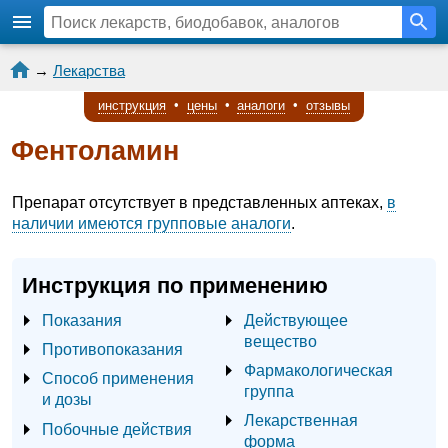
→
Лекарства
инструкция
•
цены
•
аналоги
•
отзывы
Фентоламин
Препарат отсутствует в представленных аптеках,
в
наличии имеются групповые аналоги
.
Инструкция по применению
Показания
Действующее
вещество
Противопоказания
Фармакологическая
Способ применения
группа
и дозы
Лекарственная
Побочные действия
форма