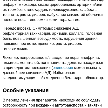
инфаркт миокарда, спазм церебральных артерий и/или
их тромбоз, стенокардия; головокружение, слабость;
тошнота, рвота, диарея; набухание слизистой оболочки
полости носа, гиперемия кожи, торакалгия.
Передозировка. Симптомы: снижение АД,
рефлекторная тахикардия, аритмии, коллапс; головная
боль, повышенная возбудимость, нарушения зрения,
повышенное потоотделение, рвота, диарея,
гипогликемия.
Лечение: непрерывное в/в введение норэпинефрина,
плазмозаменителей; ноги пациента должны находиться
в приподнятом положении (
эпинефрин
может вызвать
дальнейшее снижение АД). Избыточная
кардиостимуляция - в/в медленно бета-адреноблокатор.
Особые указания
В период лечения препаратом необходимо соблюдать
осторожность при вождении автотранспорта и занятии