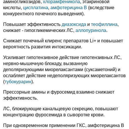
аминогликозидов,
хлорамфеникола
, этакриновой
кислоты,
цисплатина
,
амфотерицина В
(вследствие
конкурентного почечного выведения).
Повышает эффективность
диазоксида
и
теофиллина
,
снижает - гипогликемических ЛС,
аллопуринола
.
Снижает почечный клиренс препаратов Li+ и повышает
вероятность развития интоксикации.
Усиливает гипотензивное действие гипотензивных ЛС,
нервно-мышечную блокаду, вызванную
деполяризующими миорелаксантами (суксаметоний) и
ослабляет действие недеполяризующих миорелаксантов
(
тубокурарин
).
Прессорные амины и фуросемид взаимно снижают
эффективность.
ЛС, блокирующие канальцевую секрецию, повышают
концентрацию фуросемида в сыворотке крови.
При одновременном применении ГКС, амфотерицина В