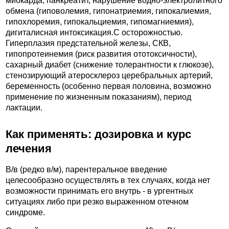
миокарда, панкреатит, нарушение водно-электролитного
обмена (гиповолемия, гипонатриемия, гипокалиемия,
гипохлоремия, гипокальциемия, гипомагниемия),
дигиталисная интоксикация.C осторожностью.
Гиперплазия предстательной железы, СКВ,
гипопротеинемия (риск развития ототоксичности),
сахарный диабет (снижение толерантности к глюкозе),
стенозирующий атеросклероз церебральных артерий,
беременность (особенно первая половина, возможно
применение по жизненным показаниям), период
лактации.
Как применять: дозировка и курс
лечения
В/в (редко в/м), парентеральное введение
целесообразно осуществлять в тех случаях, когда нет
возможности принимать его внутрь - в ургентных
ситуациях либо при резко выраженном отечном
синдроме.