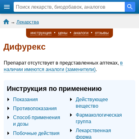
→
Лекарства
инструкция
•
цены
•
аналоги
•
отзывы
Дифурекс
Препарат отсутствует в представленных аптеках,
в
наличии имеются аналоги (заменители)
.
Инструкция по применению
Показания
Действующее
вещество
Противопоказания
Фармакологическая
Способ применения
группа
и дозы
Лекарственная
Побочные действия
форма