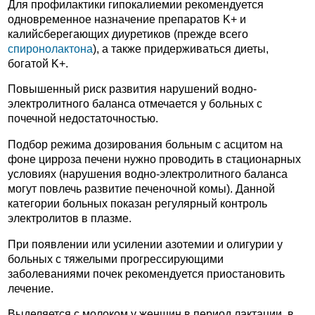
Для профилактики гипокалиемии рекомендуется
одновременное назначение препаратов K+ и
калийсберегающих диуретиков (прежде всего
спиронолактона
), а также придерживаться диеты,
богатой K+.
Повышенный риск развития нарушений водно-
электролитного баланса отмечается у больных с
почечной недостаточностью.
Подбор режима дозирования больным с асцитом на
фоне цирроза печени нужно проводить в стационарных
условиях (нарушения водно-электролитного баланса
могут повлечь развитие печеночной комы). Данной
категории больных показан регулярный контроль
электролитов в плазме.
При появлении или усилении азотемии и олигурии у
больных с тяжелыми прогрессирующими
заболеваниями почек рекомендуется приостановить
лечение.
Выделяется с молоком у женщин в период лактации, в