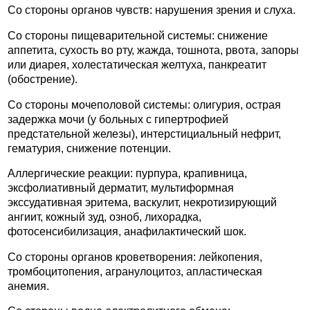
Со стороны органов чувств: нарушения зрения и слуха.
Со стороны пищеварительной системы: снижение
аппетита, сухость во рту, жажда, тошнота, рвота, запоры
или диарея, холестатическая желтуха, панкреатит
(обострение).
Со стороны мочеполовой системы: олигурия, острая
задержка мочи (у больных с гипертрофией
предстательной железы), интерстициальный нефрит,
гематурия, снижение потенции.
Аллергические реакции: пурпура, крапивница,
эксфолиативный дерматит, мультиформная
экссудативная эритема, васкулит, некротизирующий
ангиит, кожный зуд, озноб, лихорадка,
фотосенсибилизация, анафилактический шок.
Со стороны органов кроветворения: лейкопения,
тромбоцитопения, агранулоцитоз, апластическая
анемия.