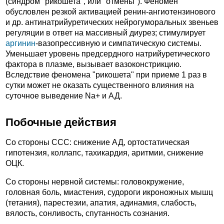
(синдром "рикошета", или "отмены"). Феномен
обусловлен резкой активацией ренин-ангиотензинового
и др. антинатрийуретических нейрогуморальных звеньев
регуляции в ответ на массивный диурез; стимулирует
аргинин
-вазопрессивную и симпатическую системы.
Уменьшает уровень предсердного натрийуретического
фактора в плазме, вызывает вазоконстрикцию.
Вследствие феномена "рикошета" при приеме 1 раз в
сутки может не оказать существенного влияния на
суточное выведение Na+ и АД.
Побочные действия
Со стороны ССС: снижение АД, ортостатическая
гипотензия, коллапс, тахикардия, аритмии, снижение
ОЦК.
Со стороны нервной системы: головокружение,
головная боль, миастения, судороги икроножных мышц
(тетания), парестезии, апатия, адинамия, слабость,
вялость, сонливость, спутанность сознания.