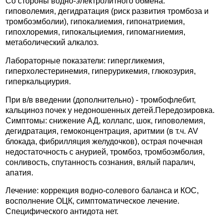
Со стороны водно-электролитного обмена:
гиповолемия, дегидратация (риск развития тромбоза и
тромбоэмболии), гипокалиемия, гипонатриемия,
гипохлоремия, гипокальциемия, гипомагниемия,
метаболический алкалоз.
Лабораторные показатели: гипергликемия,
гиперхолестеринемия, гиперурикемия, глюкозурия,
гиперкальциурия.
При в/в введении (дополнительно) - тромбофлебит,
кальциноз почек у недоношенных детей.Передозировка.
Симптомы: снижение АД, коллапс, шок, гиповолемия,
дегидратация, гемоконцентрация, аритмии (в т.ч. AV
блокада, фибрилляция желудочков), острая почечная
недостаточность с анурией, тромбоз, тромбоэмболия,
сонливость, спутанность сознания, вялый паралич,
апатия.
Лечение: коррекция водно-солевого баланса и КОС,
восполнение ОЦК, симптоматическое лечение.
Специфического антидота нет.