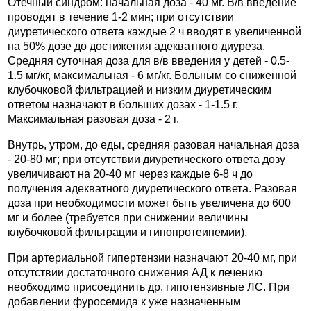
Отечный синдром: начальная доза - 40 мг. В/в введение
проводят в течение 1-2 мин; при отсутствии
диуретического ответа каждые 2 ч вводят в увеличенной
на 50% дозе до достижения адекватного диуреза.
Средняя суточная доза для в/в введения у детей - 0.5-
1.5 мг/кг, максимальная - 6 мг/кг. Больным со сниженной
клубочковой фильтрацией и низким диуретическим
ответом назначают в больших дозах - 1-1.5 г.
Максимальная разовая доза - 2 г.
Внутрь, утром, до еды, средняя разовая начальная доза
- 20-80 мг; при отсутствии диуретического ответа дозу
увеличивают на 20-40 мг через каждые 6-8 ч до
получения адекватного диуретического ответа. Разовая
доза при необходимости может быть увеличена до 600
мг и более (требуется при снижении величины
клубочковой фильтрации и гипопротеинемии).
При артериальной гипертензии назначают 20-40 мг, при
отсутствии достаточного снижения АД к лечению
необходимо присоединить др. гипотензивные ЛС. При
добавлении фуросемида к уже назначенным