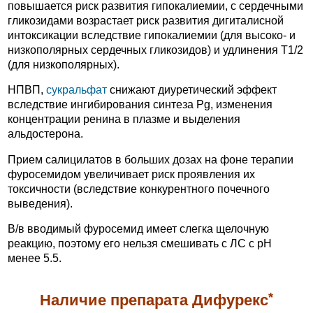
повышается риск развития гипокалиемии, с сердечными
гликозидами возрастает риск развития дигиталисной
интоксикации вследствие гипокалиемии (для высоко- и
низкополярных сердечных гликозидов) и удлинения T1/2
(для низкополярных).
НПВП,
сукральфат
снижают диуретический эффект
вследствие ингибирования синтеза Pg, изменения
концентрации ренина в плазме и выделения
альдостерона.
Прием салицилатов в больших дозах на фоне терапии
фуросемидом увеличивает риск проявления их
токсичности (вследствие конкурентного почечного
выведения).
В/в вводимый фуросемид имеет слегка щелочную
реакцию, поэтому его нельзя смешивать с ЛС с pH
менее 5.5.
*
Наличие препарата Дифурекс