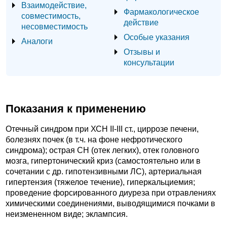
Взаимодействие,
Фармакологическое
совместимость,
действие
несовместимость
Особые указания
Аналоги
Отзывы и
консультации
Показания к применению
Отечный синдром при ХСН II-III ст., циррозе печени,
болезнях почек (в т.ч. на фоне нефротического
синдрома); острая СН (отек легких), отек головного
мозга, гипертонический криз (самостоятельно или в
сочетании с др. гипотензивными ЛС), артериальная
гипертензия (тяжелое течение), гиперкальциемия;
проведение форсированного диуреза при отравлениях
химическими соединениями, выводящимися почками в
неизмененном виде; эклампсия.