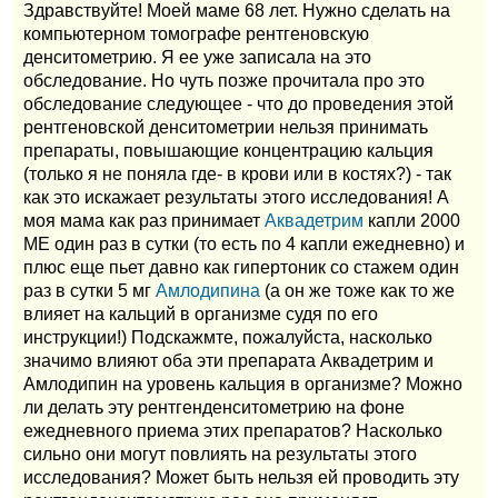
Здравствуйте! Моей маме 68 лет. Нужно сделать на
компьютерном томографе рентгеновскую
денситометрию. Я ее уже записала на это
обследование. Но чуть позже прочитала про это
обследование следующее - что до проведения этой
рентгеновской денситометрии нельзя принимать
препараты, повышающие концентрацию кальция
(только я не поняла где- в крови или в костях?) - так
как это искажает результаты этого исследования! А
моя мама как раз принимает
Аквадетрим
капли 2000
МЕ один раз в сутки (то есть по 4 капли ежедневно) и
плюс еще пьет давно как гипертоник со стажем один
раз в сутки 5 мг
Амлодипина
(а он же тоже как то же
влияет на кальций в организме судя по его
инструкции!) Подскажмте, пожалуйста, насколько
значимо влияют оба эти препарата Аквадетрим и
Амлодипин на уровень кальция в организме? Можно
ли делать эту рентгенденситометрию на фоне
ежедневного приема этих препаратов? Насколько
сильно они могут повлиять на результаты этого
исследования? Может быть нельзя ей проводить эту