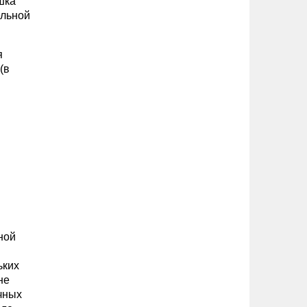
шка
ельной
я
(в
ной
ьких
не
чных