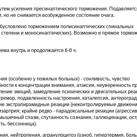
утем усиления пресинаптического торможения. Подавляетс
, но не снимается возбужденное состояние очага.
бусловлено торможением полисинаптических спинальных
степени и моносинаптических). Возможно и прямое тормо
ема внутрь и продолжается 6-8 ч.
ия (особенно у пожилых больных) - сонливость, чувство
бности к концентрации внимания, атаксия, неуверенность п
пление эмоций, замедление психических и двигательных реа
 тремор, подавленность настроения, каталепсия, антерогра
ские экстрапирамидные реакции (неконтролируемые движен
дизартрия; крайне редко - парадоксальные реакции (агресси
 мышечный спазм, спутанность сознания, галлюцинации, ос
ть, бессонница).
ия, нейтропения, агранулоцитоз (озноб, гипертермия, боль