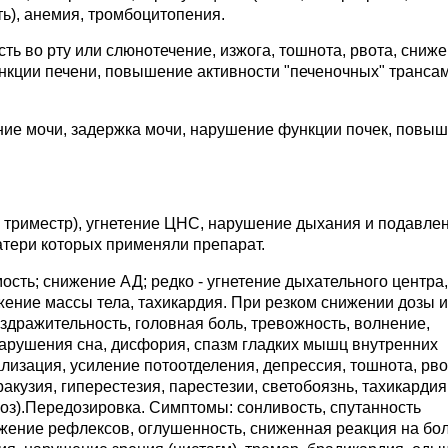
ь), анемия, тромбоцитопения.
ь во рту или слюнотечение, изжога, тошнота, рвота, сниж
нкции печени, повышение активности "печеночных" транса
ие мочи, задержка мочи, нарушение функции почек, повы
 I триместр), угнетение ЦНС, нарушение дыхания и подавле
атери которых применяли препарат.
сть; снижение АД; редко - угнетение дыхательного центра,
жение массы тела, тахикардия. При резком снижении дозы 
здражительность, головная боль, тревожность, волнение,
 нарушения сна, дисфория, спазм гладких мышц внутренних
лизация, усиление потоотделения, депрессия, тошнота, рво
ракузия, гиперестезия, парестезии, светобоязнь, тахикардия
хоз).Передозировка. Симптомы: сонливость, спутанность
ижение рефлексов, оглушенность, сниженная реакция на бо