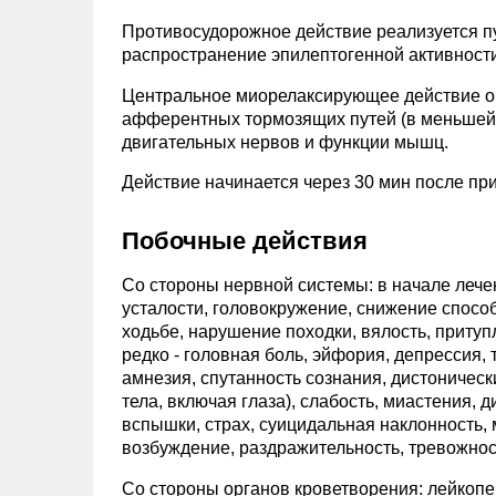
Противосудорожное действие реализуется п
распространение эпилептогенной активности
Центральное миорелаксирующее действие о
афферентных тормозящих путей (в меньшей 
двигательных нервов и функции мышц.
Действие начинается через 30 мин после при
Побочные действия
Со стороны нервной системы: в начале лечен
усталости, головокружение, снижение спосо
ходьбе, нарушение походки, вялость, приту
редко - головная боль, эйфория, депрессия,
амнезия, спутанность сознания, дистониче
тела, включая глаза), слабость, миастения, 
вспышки, страх, суицидальная наклонность,
возбуждение, раздражительность, тревожнос
Со стороны органов кроветворения: лейкопен