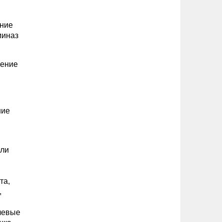
ение
миназ
шение
ние
или
та,
,
левые