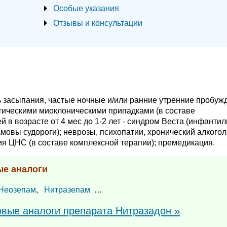
Особые указания
Отзывы и консультации
ь засыпания, частые ночные и/или ранние утренние пробужд
ическими миоклоническими припадками (в составе
й в возрасте от 4 мес до 1-2 лет - синдром Веста (инфанти
овы судороги); неврозы, психопатии, хронический алкогол
я ЦНС (в составе комплексной терапии); премедикация.
ые аналоги
Неозепам
,
Нитразепам
…
овые аналоги препарата Нитразадон »