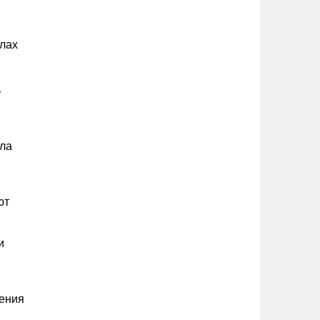
елах
ь
ола
ют
и
дения