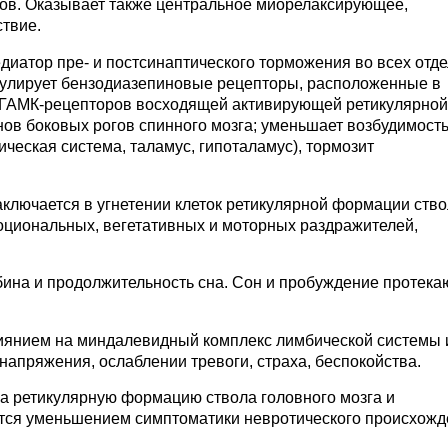
ов. Оказывает также центральное миорелаксирующее,
твие.
иатор пре- и постсинаптического торможения во всех отд
мулирует бензодиазепиновые рецепторы, расположенные в
х ГАМК-рецепторов восходящей активирующей ретикулярной
ов боковых рогов спинного мозга; уменьшает возбудимост
ическая система, таламус, гипоталамус), тормозит
ключается в угнетении клеток ретикулярной формации ств
оциональных, вегетативных и моторных раздражителей,
ина и продолжительность сна. Сон и пробуждение протека
иянием на миндалевидный комплекс лимбической системы 
апряжения, ослаблении тревоги, страха, беспокойства.
 ретикулярную формацию ствола головного мозга и
ется уменьшением симптоматики невротического происхож