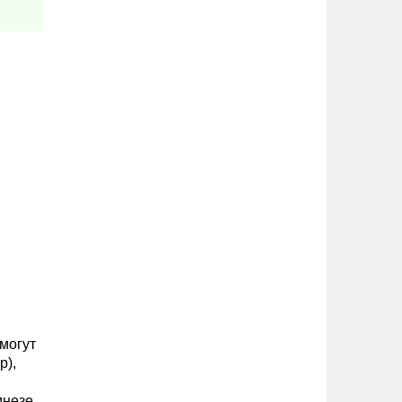
могут
р),
мнезе,