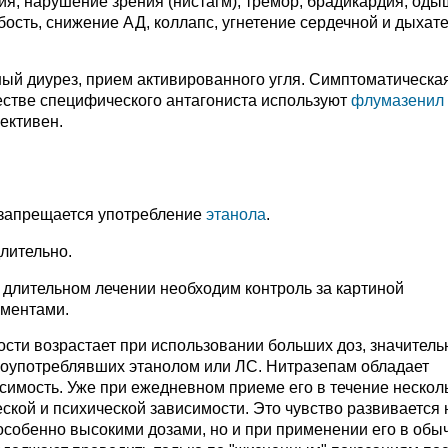
сия, нарушение зрения (нистагм), тремор, брадикардия, оды
ость, снижение АД, коллапс, угнетение сердечной и дыхат
ый диурез, прием активированного угля. Симптоматическа
естве специфического антагониста используют
флумазенил
ективен.
 запрещается употребление
этанола
.
лительно.
 длительном лечении необходим контроль за картиной
рментами.
сти возрастает при использовании больших доз, значитель
злоупотреблявших этанолом или ЛС. Нитразепам обладает
мость. Уже при ежедневном приеме его в течение нескол
ской и психической зависимости. Это чувство развивается 
особенно высокими дозами, но и при применении его в обы