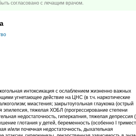
ыть согласовано с лечащим врачом.
а
тво
алкогольная интоксикация с ослаблением жизненно важных
щими угнетающее действие на ЦНС (в т.ч. наркотические
алкоголизм; миастения; закрытоугольная глаукома (острый
я эпилепсия, тяжелая ХОБЛ (прогрессирование степени
ельная недостаточность, гиперкапния, тяжелая депрессия (
шение глотания у детей, беременность (особенно I тримест
ая и/или почечная недостаточность, дыхательная
е атаксии, гиперкинезы, лекарственная зависимость в ана