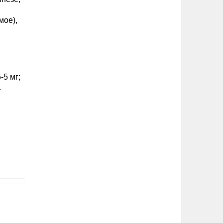
мое),
-5 мг;
.