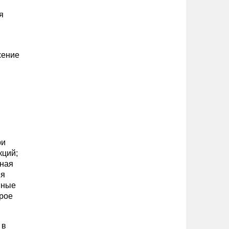
я
жение
ри
кций;
дная
ия
вные
трое
 в