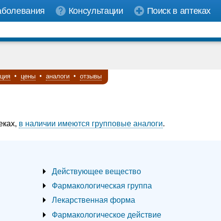
аболевания
Консультации
Поиск в аптеках
кция
•
цены
•
аналоги
•
отзывы
еках,
в наличии имеются групповые аналоги
.
Действующее вещество
Фармакологическая группа
Лекарственная форма
Фармакологическое действие