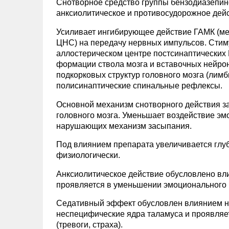
Снотворное средство группы бензодиазепин
анксиолитическое и противосудорожное дейс
Усиливает ингибирующее действие ГАМК (мед
ЦНС) на передачу нервных импульсов. Сти
аллостерическом центре постсинаптически
формации ствола мозга и вставочных нейрон
подкорковых структур головного мозга (лимб
полисинаптические спинальные рефлексы.
Основной механизм снотворного действия за
головного мозга. Уменьшает воздействие эм
нарушающих механизм засыпания.
Под влиянием препарата увеличивается глуб
физиологически.
Анксиолитическое действие обусловлено вл
проявляется в уменьшении эмоционального н
Седативный эффект обусловлен влиянием на
неспецифические ядра таламуса и проявля
(тревоги, страха).