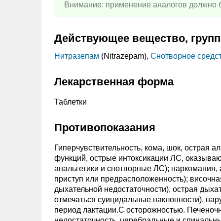
Внимание: применение аналогов должно б
Действующее вещество, групп
Нитразепам
(Nitrazepam),
Снотворное средс
Лекарственная форма
Таблетки
Противопоказания
Гиперчувствительность, кома, шок, острая 
функций, острые интоксикации ЛС, оказываю
анальгетики и снотворные ЛС); наркомания, 
приступ или предрасположенность); височна
дыхательной недостаточности), острая дыхат
отмечаться суицидальные наклонности), нару
период лактации.C осторожностью. Печеночн
недостаточность, церебральные и спинальны