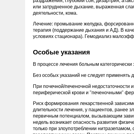
раздражения, глубокий сон, дизартрия, атак
или затрудненное дыхание, выраженная слаб
деятельности, кома.
Лечение: промывание желудка, форсированн
терапия (поддержание дыхания и АД). В кач
условиях стационара). Гемодиализ малоэфф
Особые указания
В процессе лечения больным категорически
Без особых указаний не следует применять д
При почечной/печеночной недостаточности и
периферической крови и "печеночными" фе
Риск формирования лекарственной зависимо
длительности лечения, у пациентов, ранее 
первичным потенциалом, вызывающим зависи
недель возникает опасность развития физиче
только при злоупотреблении нитразепамом, 