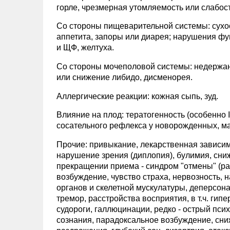
горле, чрезмерная утомляемость или слабост
Со стороны пищеварительной системы: сухост
аппетита, запоры или диарея; нарушения фу
и ЩФ, желтуха.
Со стороны мочеполовой системы: недержан
или снижение либидо, дисменорея.
Аллергические реакции: кожная сыпь, зуд.
Влияние на плод: тератогенность (особенно
сосательного рефлекса у новорожденных, м
Прочие: привыкание, лекарственная зависимо
нарушение зрения (диплопия), булимия, сни
прекращении приема - синдром "отмены" (ра
возбуждение, чувство страха, нервозность,
органов и скелетной мускулатуры, деперсона
тремор, расстройства восприятия, в т.ч. гипе
судороги, галлюцинации, редко - острый пси
сознания, парадоксальное возбуждение, сн