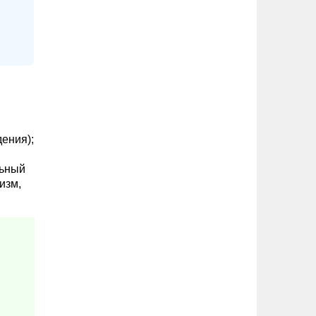
ения);
льный
изм,