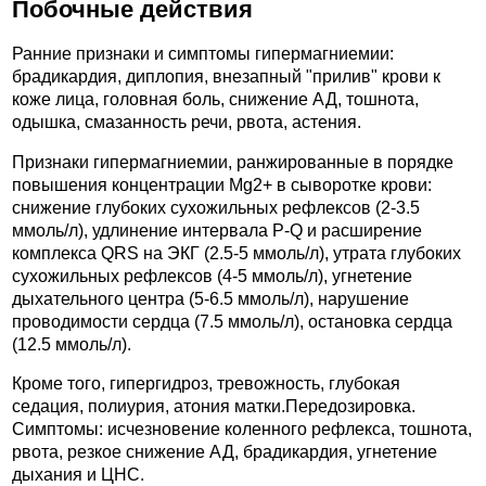
Побочные действия
Ранние признаки и симптомы гипермагниемии:
брадикардия, диплопия, внезапный "прилив" крови к
коже лица, головная боль, снижение АД, тошнота,
одышка, смазанность речи, рвота, астения.
Признаки гипермагниемии, ранжированные в порядке
повышения концентрации Mg2+ в сыворотке крови:
снижение глубоких сухожильных рефлексов (2-3.5
ммоль/л), удлинение интервала P-Q и расширение
комплекса QRS на ЭКГ (2.5-5 ммоль/л), утрата глубоких
сухожильных рефлексов (4-5 ммоль/л), угнетение
дыхательного центра (5-6.5 ммоль/л), нарушение
проводимости сердца (7.5 ммоль/л), остановка сердца
(12.5 ммоль/л).
Кроме того, гипергидроз, тревожность, глубокая
седация, полиурия, атония матки.Передозировка.
Симптомы: исчезновение коленного рефлекса, тошнота,
рвота, резкое снижение АД, брадикардия, угнетение
дыхания и ЦНС.