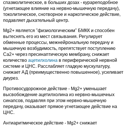
спазмолитическое, в больших дозах - курареподобное
(угнетающее влияние на нервно-мышечную передачу),
токолитическое, снотворное и наркотическое действие,
подавляет дыхательный центр.
Mg2+ является "физиологическим" БМКК и способен
вытеснять его из мест связывания. Регулирует
обменные процессы, межнейрональную передачу и
мышечную возбудимость, препятствует поступлению
Ca2+ через пресинаптическую мембрану, снижает
количество
ацетилхолина
в периферической нервной
системе и ЦНС. Расслабляет гладкую мускулатуру,
снижает АД (преимущественно повышенное), усиливает
диурез.
Противосудорожное действие - Mg2+ уменьшает
высвобождение ацетилхолина из нервно-мышечных
синапсов, подавляя при этом нервно-мышечную
передачу, оказывает прямое угнетающее действие на
ЦНС.
Антиаритмическое действие - Mg2+ снижает