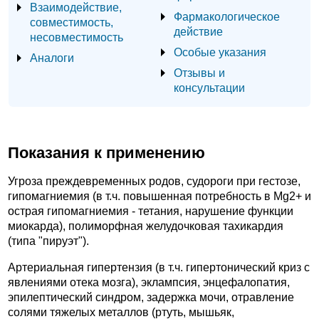
Взаимодействие,
Фармакологическое
совместимость,
действие
несовместимость
Особые указания
Аналоги
Отзывы и
консультации
Показания к применению
Угроза преждевременных родов, судороги при гестозе,
гипомагниемия (в т.ч. повышенная потребность в Mg2+ и
острая гипомагниемия - тетания, нарушение функции
миокарда), полиморфная желудочковая тахикардия
(типа "пируэт").
Артериальная гипертензия (в т.ч. гипертонический криз с
явлениями отека мозга), эклампсия, энцефалопатия,
эпилептический синдром, задержка мочи, отравление
солями тяжелых металлов (ртуть, мышьяк,