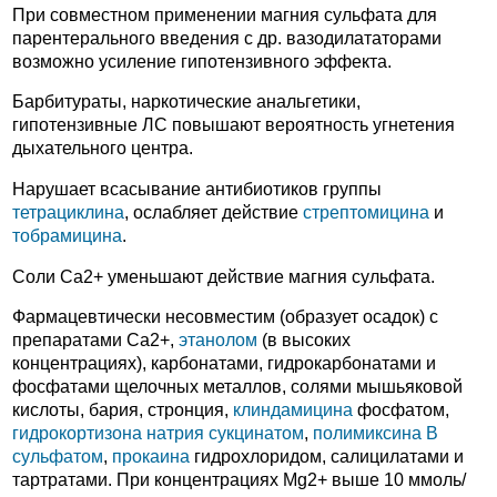
При совместном применении магния сульфата для
парентерального введения с др. вазодилататорами
возможно усиление гипотензивного эффекта.
Барбитураты, наркотические анальгетики,
гипотензивные ЛС повышают вероятность угнетения
дыхательного центра.
Нарушает всасывание антибиотиков группы
тетрациклина
, ослабляет действие
стрептомицина
и
тобрамицина
.
Соли Ca2+ уменьшают действие магния сульфата.
Фармацевтически несовместим (образует осадок) с
препаратами Ca2+,
этанолом
(в высоких
концентрациях), карбонатами, гидрокарбонатами и
фосфатами щелочных металлов, солями мышьяковой
кислоты, бария, стронция,
клиндамицина
фосфатом,
гидрокортизона натрия сукцинатом
,
полимиксина В
сульфатом
,
прокаина
гидрохлоридом, салицилатами и
тартратами. При концентрациях Mg2+ выше 10 ммоль/