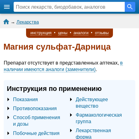
→
Лекарства
инструкция
•
цены
•
аналоги
•
отзывы
Магния сульфат-Дарница
Препарат отсутствует в представленных аптеках,
в
наличии имеются аналоги (заменители)
.
Инструкция по применению
Показания
Действующее
вещество
Противопоказания
Фармакологическая
Способ применения
группа
и дозы
Лекарственная
Побочные действия
форма