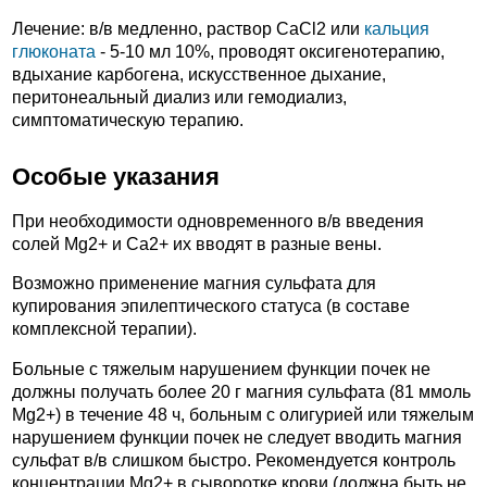
Лечение: в/в медленно, раствор CaCl2 или
кальция
глюконата
- 5-10 мл 10%, проводят оксигенотерапию,
вдыхание карбогена, искусственное дыхание,
перитонеальный диализ или гемодиализ,
симптоматическую терапию.
Особые указания
При необходимости одновременного в/в введения
солей Mg2+ и Ca2+ их вводят в разные вены.
Возможно применение магния сульфата для
купирования эпилептического статуса (в составе
комплексной терапии).
Больные с тяжелым нарушением функции почек не
должны получать более 20 г магния сульфата (81 ммоль
Mg2+) в течение 48 ч, больным с олигурией или тяжелым
нарушением функции почек не следует вводить магния
сульфат в/в слишком быстро. Рекомендуется контроль
концентрации Mg2+ в сыворотке крови (должна быть не