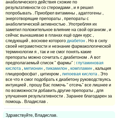
анаболического действия схожие по
результативности со стероидами , и я решил
попробывать . Приобрел витамины , адаптогены ,
энерготворящие препораты , препораты с
анаболитической активностью . Употребляя их
заметил положительное влияние на свой организм , и
сейчас вынашиваю в планах ещё один курс ,
следующий , воснове которого
диабетон
. Но в силу
своей неграмотности и незнание фармакологической
терминологии я , так и не смог понять какие
препораты можно сочитать с диабетоном . А вот
предполагаемый список " фармы" :
глутаминовая
кислота
,
метионин
,
пикамилон
,
компламин
, кальция
глицерофосфат , цитихром ,
липоевая кислота
. Это
все что я смог подобрать к диабетону руководствуясь
интуицией , прошу Вас помочь " отсечь" все лишнее и
по возможности добавить другие препораты , для
улучшения результативности . Заранее благодарен за
помощь . Владислав .
Здравствуйте, Владислав.