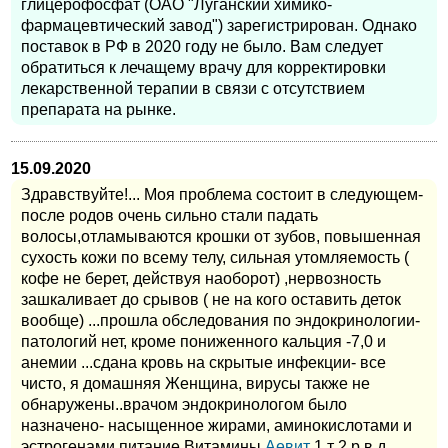
глицерофосфат (ОАО "Луганский химико-
фармацевтический завод") зарегистрирован. Однако
поставок в РФ в 2020 году не было. Вам следует
обратиться к лечащему врачу для корректировки
лекарственной терапии в связи с отсутствием
препарата на рынке.
15.09.2020
Здравствуйте!... Моя проблема состоит в следующем-
после родов очень сильно стали падать
волосы,отламываются крошки от зубов, повышенная
сухость кожи по всему телу, сильная утомляемость (
кофе не берет, действуя наоборот) ,нервозность
зашкаливает до срывов ( не на кого оставить деток
вообще) ...прошла обследования по эндокринологии-
патологий нет, кроме пониженного кальция -7,0 и
анемии ...сдана кровь на скрытые инфекции- все
чисто, я домашняя Женщина, вирусы также не
обнаружены..врачом эндокринологом было
назначено- насыщенное жирами, аминокислотами и
эстрогенами питание,Витамины
Аевит
1 т 2 р в д.,