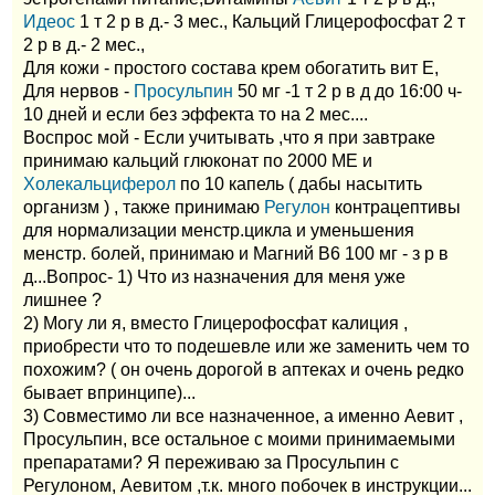
Идеос
1 т 2 р в д.- 3 мес., Кальций Глицерофосфат 2 т
2 р в д.- 2 мес.,
Для кожи - простого состава крем обогатить вит Е,
Для нервов -
Просульпин
50 мг -1 т 2 р в д до 16:00 ч-
10 дней и если без эффекта то на 2 мес....
Воспрос мой - Если учитывать ,что я при завтраке
принимаю кальций глюконат по 2000 МЕ и
Холекальциферол
по 10 капель ( дабы насытить
организм ) , также принимаю
Регулон
контрацептивы
для нормализации менстр.цикла и уменьшения
менстр. болей, принимаю и Магний В6 100 мг - з р в
д...Вопрос- 1) Что из назначения для меня уже
лишнее ?
2) Могу ли я, вместо Глицерофосфат калиция ,
приобрести что то подешевле или же заменить чем то
похожим? ( он очень дорогой в аптеках и очень редко
бывает впринципе)...
3) Совместимо ли все назначенное, а именно Аевит ,
Просульпин, все остальное с моими принимаемыми
препаратами? Я переживаю за Просульпин с
Регулоном, Аевитом ,т.к. много побочек в инструкции...