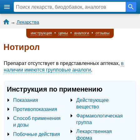
→
Лекарства
инструкция
•
цены
•
аналоги
•
отзывы
Нотирол
Препарат отсутствует в представленных аптеках,
в
наличии имеются групповые аналоги
.
Инструкция по применению
Показания
Действующее
вещество
Противопоказания
Фармакологическая
Способ применения
группа
и дозы
Лекарственная
Побочные действия
форма