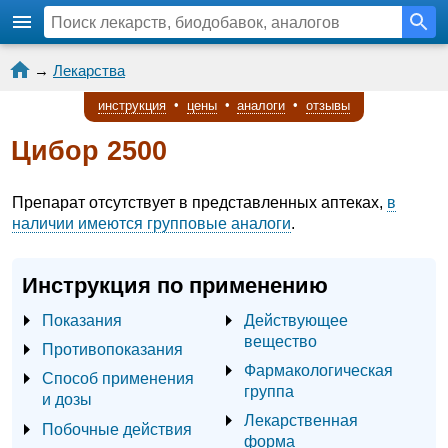
→
Лекарства
инструкция
•
цены
•
аналоги
•
отзывы
Цибор 2500
Препарат отсутствует в представленных аптеках,
в
наличии имеются групповые аналоги
.
Инструкция по применению
Показания
Действующее
вещество
Противопоказания
Фармакологическая
Способ применения
группа
и дозы
Лекарственная
Побочные действия
форма