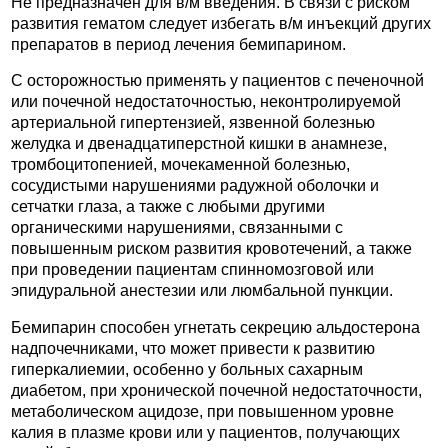
Не предназначен для в/м введения. В связи с риском
развития гематом следует избегать в/м инъекций других
препаратов в период лечения бемипарином.
С осторожностью применять у пациентов с печеночной
или почечной недостаточностью, неконтролируемой
артериальной гипертензией, язвенной болезнью
желудка и двенадцатиперстной кишки в анамнезе,
тромбоцитопенией, мочекаменной болезнью,
сосудистыми нарушениями радужной оболочки и
сетчатки глаза, а также с любыми другими
органическими нарушениями, связанными с
повышенным риском развития кровотечений, а также
при проведении пациентам спинномозговой или
эпидуральной анестезии или люмбальной пункции.
Бемипарин способен угнетать секрецию альдостерона
надпочечниками, что может привести к развитию
гиперкалиемии, особенно у больных сахарным
диабетом, при хронической почечной недостаточности,
метаболическом ацидозе, при повышенном уровне
калия в плазме крови или у пациентов, получающих