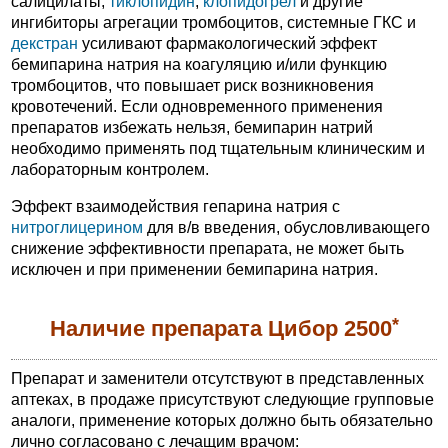
салицилаты,
тиклопидин
,
клопидогрел
и другие
ингибиторы агрегации тромбоцитов, системные ГКС и
декстран
усиливают фармакологический эффект
бемипарина натрия на коагуляцию и/или функцию
тромбоцитов, что повышает риск возникновения
кровотечений. Если одновременного применения
препаратов избежать нельзя, бемипарин натрий
необходимо применять под тщательным клиническим и
лабораторным контролем.
Эффект взаимодействия гепарина натрия с
нитроглицерином
для в/в введения, обусловливающего
снижение эффективности препарата, не может быть
исключен и при применении бемипарина натрия.
*
Наличие препарата Цибор 2500
Препарат и заменители отсутствуют в представленных
аптеках, в продаже присутствуют следующие групповые
аналоги, применение которых должно быть обязательно
лично согласовано с лечащим врачом: