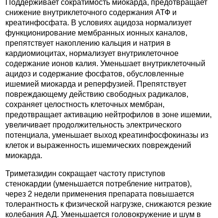
Поддерживает сократимость миокарда, предотвращает
снижение внутриклеточного содержания АТФ и
креатинфосфата. В условиях ацидоза нормализует
функционирование мембранных ионных каналов,
препятствует накоплению кальция и натрия в
кардиомиоцитах, нормализует внутриклеточное
содержание ионов калия. Уменьшает внутриклеточный
ацидоз и содержание фосфатов, обусловленные
ишемией миокарда и реперфузией. Препятствует
повреждающему действию свободных радикалов,
сохраняет целостность клеточных мембран,
предотвращает активацию нейтрофилов в зоне ишемии,
увеличивает продолжительность электрического
потенциала, уменьшает выход креатинфосфокиназы из
клеток и выраженность ишемических повреждений
миокарда.
Триметазидин сокращает частоту приступов
стенокардии (уменьшается потребление нитратов),
через 2 недели применения препарата повышается
толерантность к физической нагрузке, снижаются резкие
колебания АД. Уменьшается головокружение и шум в