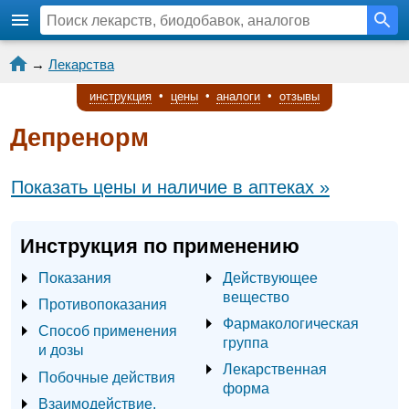
→
Лекарства
инструкция
•
цены
•
аналоги
•
отзывы
Депренорм
Показать цены и наличие в аптеках »
Инструкция по применению
Показания
Действующее
вещество
Противопоказания
Фармакологическая
Способ применения
группа
и дозы
Лекарственная
Побочные действия
форма
Взаимодействие,