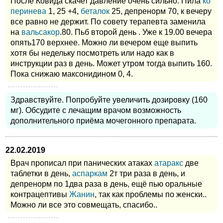
После Ковида скачет давление очень сильно. Пила
ко
перинева
1, 25 +4,
беталок
25, депренорм 70, к вечеру
все равно не держит. По совету терапевта заменила
на
вальсакор
.80. Пьб второй день . Уже к 19.00 вечера
опять170 верхнее. Можно ли вечером еще выпить
хотя бы недельку посмотреть или надо как в
инструкции раз в день. Может утром тогда выпить 160.
Пока снижаю максонидином 0, 4.
Здравствуйте. Попробуйте увеличить дозировку (160
мг). Обсудите с лечащим врачом возможность
дополнительного приёма мочегонного препарата.
22.02.2019
Врач прописал при панических атаках
атаракс
две
таблетки в день,
аспаркам
2т три раза в день, и
депренорм по 1два раза в день, ещё пью оральные
контрацептивы
Жанин
, так как проблемы по женски..
Можно ли все это совмещать, спасибо..