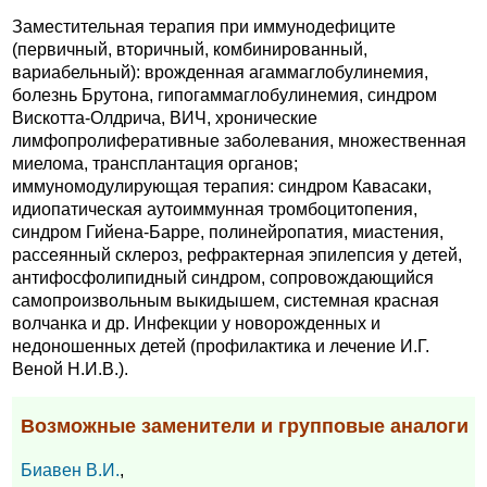
Заместительная терапия при иммунодефиците
(первичный, вторичный, комбинированный,
вариабельный): врожденная агаммаглобулинемия,
болезнь Брутона, гипогаммаглобулинемия, синдром
Вискотта-Олдрича, ВИЧ, хронические
лимфопролиферативные заболевания, множественная
миелома, трансплантация органов;
иммуномодулирующая терапия: синдром Кавасаки,
идиопатическая аутоиммунная тромбоцитопения,
синдром Гийена-Барре, полинейропатия, миастения,
рассеянный склероз, рефрактерная эпилепсия у детей,
антифосфолипидный синдром, сопровождающийся
самопроизвольным выкидышем, системная красная
волчанка и др. Инфекции у новорожденных и
недоношенных детей (профилактика и лечение И.Г.
Веной Н.И.В.).
Возможные заменители и групповые аналоги
Биавен В.И.
,