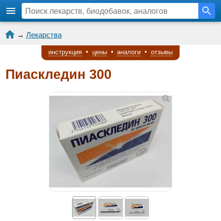
→
Лекарства
инструкция
•
цены
•
аналоги
•
отзывы
Пиаскледин 300