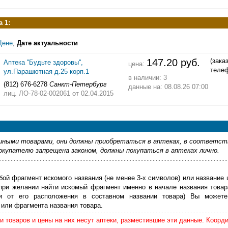
 1:
Цене
,
Дате актуальности
147.20 руб.
(зака
Аптека ''Будьте здоровы'',
цена:
теле
ул.Парашютная д.25 корп.1
в наличии: 3
(812) 676-6278
Санкт-Петербург
данные на: 08.08.26 07:00
лиц. ЛО-78-02-002061
от 02.04.2015
ными товарами, они должны приобретаться в аптеках, в соответст
купателю запрещена законом, должны покупаться в аптеках лично.
бой фрагмент искомого названия (не менее 3-х символов) или название 
 при желании найти искомый фрагмент именно в начале названия товар
ти от его расположения в составном названии товара) Вы можете
или фрагмента названия товара.
 товаров и цены на них несут аптеки, разместившие эти данные. Коорд