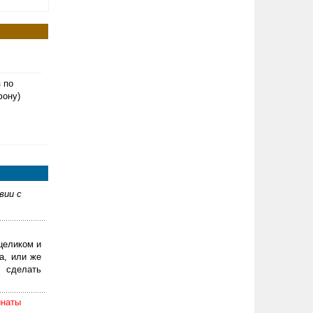
з по
фону)
вии с
целиком и
а, или же
 сделать
инаты