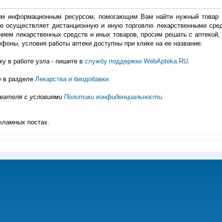
м информационным ресурсом, помогающим Вам найти нужный товар 
е осуществляет дистанционную и иную торговлю лекарственными сре
нием лекарственных средств и иных товаров, просим решать с аптекой, 
фоны, условия работы аптеки доступны при клике на ее название.
у в работе узла - пишите в
службу поддержки WebApteka.RU
.
е в разделе
Лекарства и биодобавки
.
ователя с условиями
Политики конфиденциальности
.
кламных постах.