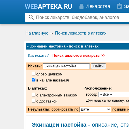
Лекарства
З
На главную
→
Поиск лекарств в аптеках
»
Эхинацеи настойка - поиск в аптеках
:
Как искать?
Поиск аналогов лекарств >>
Искать:
слово целиком
в начале названия
В аптеках:
Расположение:
город:
с электронным заказом
Для поиска по району,
с доставкой
Результаты:
сортировать по
позиций 
Эхинацеи настойка
- описание, от