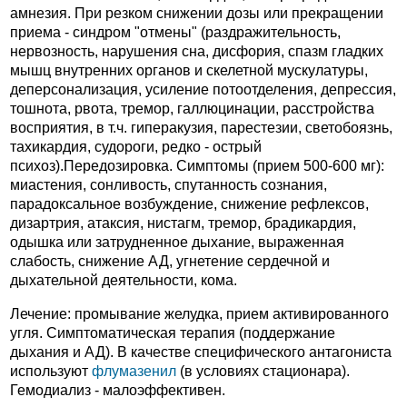
амнезия. При резком снижении дозы или прекращении
приема - синдром "отмены" (раздражительность,
нервозность, нарушения сна, дисфория, спазм гладких
мышц внутренних органов и скелетной мускулатуры,
деперсонализация, усиление потоотделения, депрессия,
тошнота, рвота, тремор, галлюцинации, расстройства
восприятия, в т.ч. гиперакузия, парестезии, светобоязнь,
тахикардия, судороги, редко - острый
психоз).Передозировка. Симптомы (прием 500-600 мг):
миастения, сонливость, спутанность сознания,
парадоксальное возбуждение, снижение рефлексов,
дизартрия, атаксия, нистагм, тремор, брадикардия,
одышка или затрудненное дыхание, выраженная
слабость, снижение АД, угнетение сердечной и
дыхательной деятельности, кома.
Лечение: промывание желудка, прием активированного
угля. Симптоматическая терапия (поддержание
дыхания и АД). В качестве специфического антагониста
используют
флумазенил
(в условиях стационара).
Гемодиализ - малоэффективен.