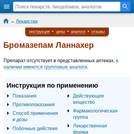
→
Лекарства
инструкция
•
цены
•
аналоги
•
отзывы
Бромазепам Ланнахер
Препарат отсутствует в представленных аптеках,
в
наличии имеются групповые аналоги
.
Инструкция по применению
Показания
Действующее
вещество
Противопоказания
Фармакологическая
Способ применения
группа
и дозы
Лекарственная
Побочные действия
форма