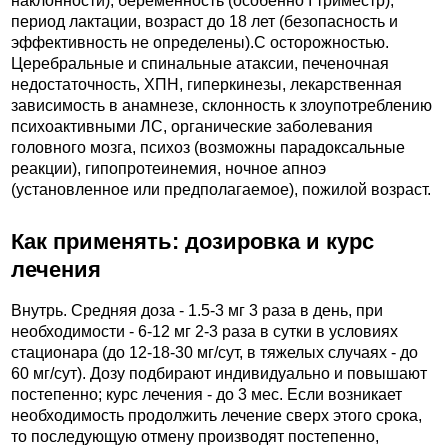
наклонности), беременность (особенно I триместр),
период лактации, возраст до 18 лет (безопасность и
эффективность не определены).C осторожностью.
Церебральные и спинальные атаксии, печеночная
недостаточность, ХПН, гиперкинезы, лекарственная
зависимость в анамнезе, склонность к злоупотреблению
психоактивными ЛС, органические заболевания
головного мозга, психоз (возможны парадоксальные
реакции), гипопротеинемия, ночное апноэ
(установленное или предполагаемое), пожилой возраст.
Как применять: дозировка и курс
лечения
Внутрь. Средняя доза - 1.5-3 мг 3 раза в день, при
необходимости - 6-12 мг 2-3 раза в сутки в условиях
стационара (до 12-18-30 мг/сут, в тяжелых случаях - до
60 мг/сут). Дозу подбирают индивидуально и повышают
постепенно; курс лечения - до 3 мес. Если возникает
необходимость продолжить лечение сверх этого срока,
то последующую отмену производят постепенно,