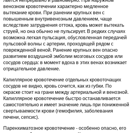
льется непрерывно и равномерно. При наружном
венозном кровотечении характерно медленное
вытекание крови. При ранении крупных вен с
повышенным внутривенозным давлением, чаще
вследствие затруднения оттока, кровь может вытекать
струей, но она обычно не пульсирует. В редких случаях
возможна легкая пульсация, обусловленная передачей
пульсовой волны с артерии, проходящей рядом с
поврежденной веной. Ранение крупных вен опасно
развитием воздушной эмболии мозговых сосудов или
сосудов сердца: в момент вдоха в этих венах возникает
отрицательное давление.
Капиллярное кровотечение отдельных кровоточащих
сосудов не видно, кровь сочится, как из губки. По
окраске стоит на грани между артериальной и венозной.
Капиллярное кровотечение быстро останавливается
самостоятельно и имеет значение лишь при пониженной
свертываемости крови (гемофилия, заболевания
печени, сепсис).
Паренхиматозное кровотечение - особенно опасно, его