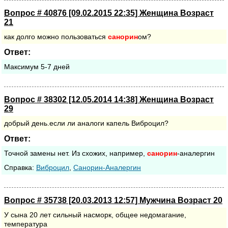
Вопрос # 40876 [09.02.2015 22:35] Женщина Возраст
21
как долго можно пользоваться
санорин
ом?
Ответ:
Максимум 5-7 дней
Вопрос # 38302 [12.05.2014 14:38] Женщина Возраст
29
добрый день.если ли аналоги капель Виброцил?
Ответ:
Точной замены нет. Из схожих, например,
санорин
-аналергин
Cправка:
Виброцил
,
Санорин-Аналергин
Вопрос # 35738 [20.03.2013 12:57] Мужчина Возраст 20
У сына 20 лет сильный насморк, общее недомагание,
температура