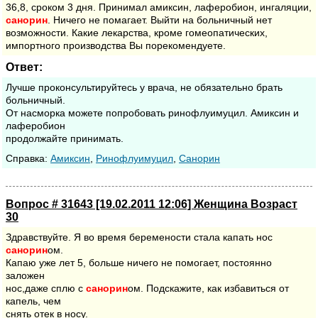
36,8, сроком 3 дня. Принимал амиксин, лаферобион, ингаляции,
санорин
. Ничего не помагает. Выйти на больничный нет
возможности. Какие лекарства, кроме гомеопатических,
импортного производства Вы порекомендуете.
Ответ:
Лучше проконсультируйтесь у врача, не обязательно брать
больничный.
От насморка можете попробовать ринофлуимуцил. Амиксин и
лаферобион
продолжайте принимать.
Cправка:
Амиксин
,
Ринофлуимуцил
,
Санорин
Вопрос # 31643 [19.02.2011 12:06] Женщина Возраст
30
Здравствуйте. Я во время беремености стала капать нос
санорин
ом.
Капаю уже лет 5, больше ничего не помогает, постоянно
заложен
нос,даже сплю с
санорин
ом. Подскажите, как избавиться от
капель, чем
снять отек в носу.