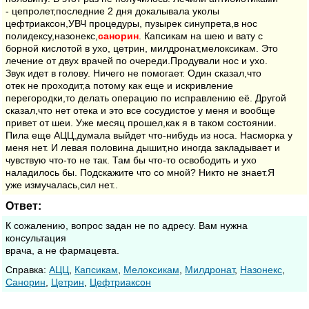
- цепролет,последние 2 дня докалывала уколы
цефтриаксон,УВЧ процедуры, пузырек синупрета,в нос
полидексу,назонекс,
санорин
. Капсикам на шею и вату с
борной кислотой в ухо, цетрин, милдронат,мелоксикам. Это
лечение от двух врачей по очереди.Продували нос и ухо.
Звук идет в голову. Ничего не помогает. Один сказал,что
отек не проходит,а потому как еще и искривление
перегородки,то делать операцию по исправлению её. Другой
сказал,что нет отека и это все сосудистое у меня и вообще
привет от шеи. Уже месяц прошел,как я в таком состоянии.
Пила еще АЦЦ,думала выйдет что-нибудь из носа. Насморка у
меня нет. И левая половина дышит,но иногда закладывает и
чувствую что-то не так. Там бы что-то освободить и ухо
наладилось бы. Подскажите что со мной? Никто не знает.Я
уже измучалась,сил нет..
Ответ:
К сожалению, вопрос задан не по адресу. Вам нужна
консультация
врача, а не фармацевта.
Cправка:
АЦЦ
,
Капсикам
,
Мелоксикам
,
Милдронат
,
Назонекс
,
Санорин
,
Цетрин
,
Цефтриаксон