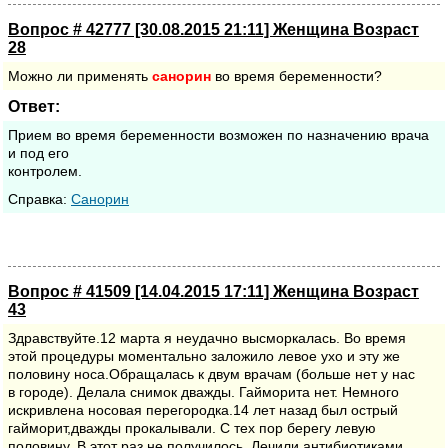
Вопрос # 42777 [30.08.2015 21:11] Женщина Возраст
28
Можно ли применять
санорин
во время беременности?
Ответ:
Прием во время беременности возможен по назначению врача
и под его
контролем.
Cправка:
Санорин
Вопрос # 41509 [14.04.2015 17:11] Женщина Возраст
43
Здравствуйте.12 марта я неудачно высморкалась. Во время
этой процедуры моментально заложило левое ухо и эту же
половину носа.Обращалась к двум врачам (больше нет у нас
в городе). Делала снимок дважды. Гайморита нет. Немного
искривлена носовая перегородка.14 лет назад был острый
гайморит,дважды прокалывали. С тех пор берегу левую
половину. В этот раз не получилось. Лечили антибиотиками