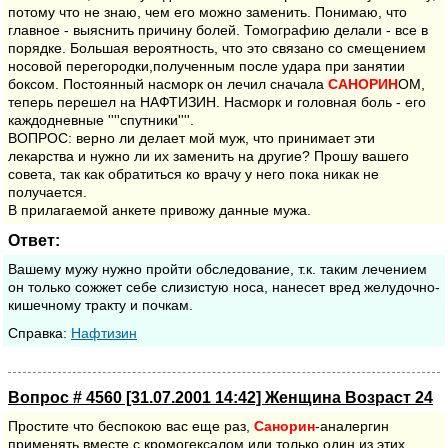
потому что не знаю, чем его можно заменить. Понимаю, что
главное - выяснить причину болей. Томографию делали - все в
порядке. Большая вероятность, что это связано со смещением
носовой перегородки,полученным после удара при занятии
боксом. Постоянный насморк он лечил сначала
САНОРИН
ОМ,
теперь перешел на НАФТИЗИН. Насморк и головная боль - его
каждодневные ''''спутники''''.
ВОПРОС: верно ли делает мой муж, что принимает эти
лекарства и нужно ли их заменить на другие? Прошу вашего
совета, так как обратиться ко врачу у него пока никак не
получается.
В прилагаемой анкете привожу данные мужа.
Ответ:
Вашему мужу нужно пройти обследование, т.к. таким лечением
он только сожжет себе слизистую носа, нанесет вред желудочно-
кишечному тракту и почкам.
Cправка:
Нафтизин
Вопрос # 4560 [31.07.2001 14:42] Женщина Возраст 24
Простите что беспокою вас еще раз,
Санорин
-аналергин
применять вместе с кромогексалом или только один из этих