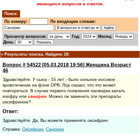
имеющихся вопросов и ответов.
Поиск:
По номеру:
По входящим словам:
Просмотр вопросов:
Год:
Месяц:
День:
»
Результаты поиска. Найдено 18:
Вопрос # 54522 [05.03.2018 19:56] Женщина Возраст
46
Здравствуйте. У сына - 15 лет - было сильное носовое
кровотечение на фоне ОРВ. Лор сказал, что это может
повториться. В случае первого появления насморка капать
изофру или
санорин
. Можно ли заменить эти препараты
оксифрином?
Ответ:
Здравствуйте. Да, Вы можете применять оксифрин.
Cправка:
Оксифрин
,
Санорин