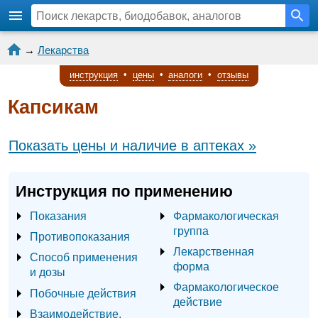
→
Лекарства
инструкция
•
цены
•
аналоги
•
отзывы
Капсикам
Показать цены и наличие в аптеках »
Инструкция по применению
Показания
Фармакологическая
группа
Противопоказания
Лекарственная
Способ применения
форма
и дозы
Фармакологическое
Побочные действия
действие
Взаимодействие,