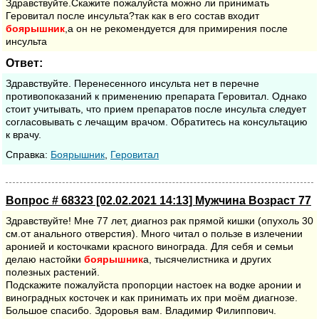
Здравствуйте.Скажите пожалуйста можно ли принимать
Геровитал после инсульта?так как в его состав входит
боярышник
,а он не рекомендуется для примирения после
инсульта
Ответ:
Здравствуйте. Перенесенного инсульта нет в перечне
противопоказаний к применению препарата Геровитал. Однако
стоит учитывать, что прием препаратов после инсульта следует
согласовывать с лечащим врачом. Обратитесь на консультацию
к врачу.
Cправка:
Боярышник
,
Геровитал
Вопрос # 68323 [02.02.2021 14:13] Мужчина Возраст 77
Здравствуйте! Мне 77 лет, диагноз рак прямой кишки (опухоль 30
см.от анального отверстия). Много читал о пользе в излечении
аронией и косточками красного винограда. Для себя и семьи
делаю настойки
боярышник
а, тысячелистника и других
полезных растений.
Подскажите пожалуйста пропорции настоек на водке аронии и
виноградных косточек и как принимать их при моём диагнозе.
Большое спасибо. Здоровья вам. Владимир Филиппович.