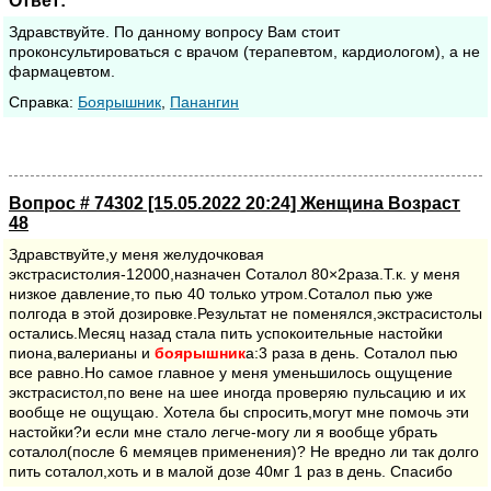
Ответ:
Здравствуйте. По данному вопросу Вам стоит
проконсультироваться с врачом (терапевтом, кардиологом), а не
фармацевтом.
Cправка:
Боярышник
,
Панангин
Вопрос # 74302 [15.05.2022 20:24] Женщина Возраст
48
Здравствуйте,у меня желудочковая
экстрасистолия-12000,назначен Соталол 80×2раза.Т.к. у меня
низкое давление,то пью 40 только утром.Соталол пью уже
полгода в этой дозировке.Результат не поменялся,экстрасистолы
остались.Месяц назад стала пить успокоительные настойки
пиона,валерианы и
боярышник
а:3 раза в день. Соталол пью
все равно.Но самое главное у меня уменьшилось ощущение
экстрасистол,по вене на шее иногда проверяю пульсацию и их
вообще не ощущаю. Хотела бы спросить,могут мне помочь эти
настойки?и если мне стало легче-могу ли я вообще убрать
соталол(после 6 мемяцев применения)? Не вредно ли так долго
пить соталол,хоть и в малой дозе 40мг 1 раз в день. Спасибо