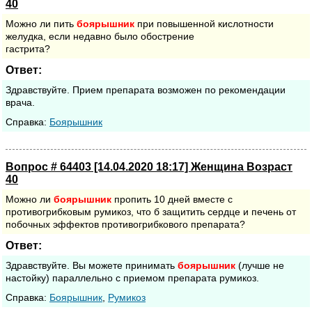
40
Можно ли пить
боярышник
при повышенной кислотности
желудка, если недавно было обострение
гастрита?
Ответ:
Здравствуйте. Прием препарата возможен по рекомендации
врача.
Cправка:
Боярышник
Вопрос # 64403 [14.04.2020 18:17] Женщина Возраст
40
Можно ли
боярышник
пропить 10 дней вместе с
противогрибковым румикоз, что б защитить сердце и печень от
побочных эффектов противогрибкового препарата?
Ответ:
Здравствуйте. Вы можете принимать
боярышник
(лучше не
настойку) параллельно с приемом препарата румикоз.
Cправка:
Боярышник
,
Румикоз