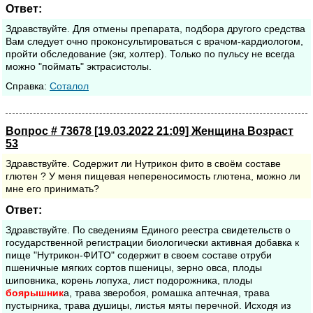
Ответ:
Здравствуйте. Для отмены препарата, подбора другого средства
Вам следует очно проконсультироваться с врачом-кардиологом,
пройти обследование (экг, холтер). Только по пульсу не всегда
можно "поймать" эктрасистолы.
Cправка:
Соталол
Вопрос # 73678 [19.03.2022 21:09] Женщина Возраст
53
Здравствуйте. Содержит ли Нутрикон фито в своём составе
глютен ? У меня пищевая непереносимость глютена, можно ли
мне его принимать?
Ответ:
Здравствуйте. По сведениям Единого реестра свидетельств о
государственной регистрации биологически активная добавка к
пище "Нутрикон-ФИТО" содержит в своем составе отруби
пшеничные мягких сортов пшеницы, зерно овса, плоды
шиповника, корень лопуха, лист подорожника, плоды
боярышник
а, трава зверобоя, ромашка аптечная, трава
пустырника, трава душицы, листья мяты перечной. Исходя из