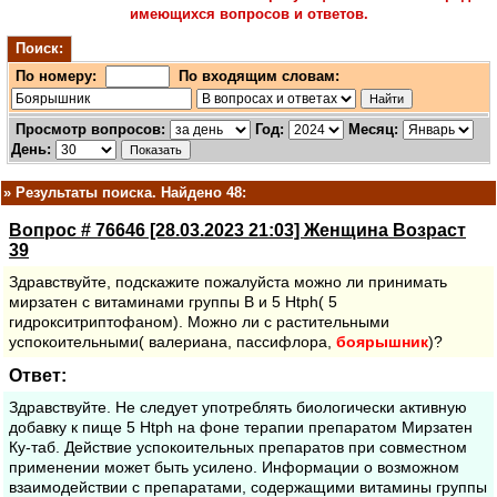
имеющихся вопросов и ответов.
Поиск:
По номеру:
По входящим словам:
Просмотр вопросов:
Год:
Месяц:
День:
»
Результаты поиска. Найдено 48:
Вопрос # 76646 [28.03.2023 21:03] Женщина Возраст
39
Здравствуйте, подскажите пожалуйста можно ли принимать
мирзатен с витаминами группы В и 5 Нtph( 5
гидрокситриптофаном). Можно ли с растительными
успокоительными( валериана, пассифлора,
боярышник
)?
Ответ:
Здравствуйте. Не следует употреблять биологически активную
добавку к пище 5 Нtph на фоне терапии препаратом Мирзатен
Ку-таб. Действие успокоительных препаратов при совместном
применении может быть усилено. Информации о возможном
взаимодействии с препаратами, содержащими витамины группы