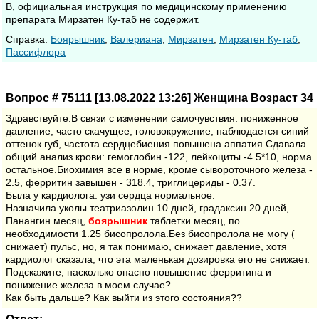
В, официальная инструкция по медицинскому применению
препарата Мирзатен Ку-таб не содержит.
Cправка:
Боярышник
,
Валериана
,
Мирзатен
,
Мирзатен Ку-таб
,
Пассифлора
Вопрос # 75111 [13.08.2022 13:26] Женщина Возраст 34
Здравствуйте.В связи с изменении самочувствия: пониженное
давление, часто скачущее, головокружение, наблюдается синий
оттенок губ, частота сердцебиения повышена аппатия.Сдавала
общий анализ крови: гемоглобин -122, лейкоциты -4.5*10, норма
остальное.Биохимия все в норме, кроме сывороточного железа -
2.5, ферритин завышен - 318.4, триглицериды - 0.37.
Была у кардиолога: узи сердца нормальное.
Назначила уколы театриазолин 10 дней, градаксин 20 дней,
Панангин месяц,
боярышник
таблетки месяц, по
необходимости 1.25 бисопролола.Без бисопролола не могу (
снижает) пульс, но, я так понимаю, снижает давление, хотя
кардиолог сказала, что эта маленькая дозировка его не снижает.
Подскажите, насколько опасно повышение ферритина и
понижение железа в моем случае?
Как быть дальше? Как выйти из этого состояния??