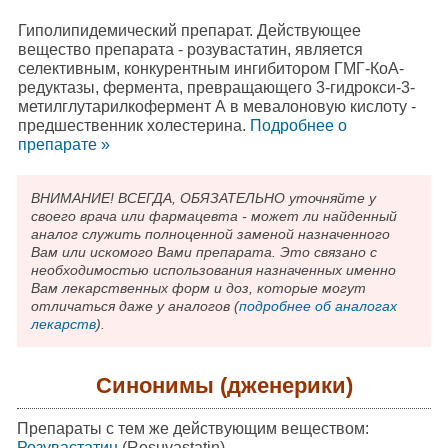
Гиполипидемический препарат. Действующее
вещество препарата - розувастатин, является
селективным, конкурентным ингибитором ГМГ-КоА-
редуктазы, фермента, превращающего 3-гидрокси-3-
метилглутарилкофермент А в мевалоновую кислоту -
предшественник холестерина.
Подробнee о
препарате »
ВНИМАНИЕ! ВСЕГДА, ОБЯЗАТЕЛЬНО уточняйте у
своего врача или фармацевта - может ли найденный
аналог служить полноценной заменой назначенного
Вам или искомого Вами препарата. Это связано с
необходимостью использования назначенных именно
Вам лекарственных форм и доз, которые могут
отличаться даже у аналогов (
подробнее об аналогах
лекарств
).
Синонимы (дженерики)
Препараты с тем же действующим веществом:
Розувастатин
(Rosuvastatin)