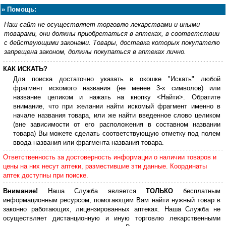
»
Помощь:
Наш сайт не осуществляет торговлю лекарствами и иными
товарами, они должны приобретаться в аптеках, в соответствии
с действующими законами. Товары, доставка которых покупателю
запрещена законом, должны покупаться в аптеках лично.
КАК ИСКАТЬ?
Для поиска достаточно указать в окошке "Искать" любой
фрагмент искомого названия (не менее 3-х символов) или
название целиком и нажать на кнопку <Найти>. Обратите
внимание, что при желании найти искомый фрагмент именно в
начале названия товара, или же найти введенное слово целиком
(вне зависимости от его расположения в составном названии
товара) Вы можете сделать соответствующую отметку под полем
ввода названия или фрагмента названия товара.
Ответственность за достоверность информации о наличии товаров и
цены на них несут аптеки, разместившие эти данные. Координаты
аптек доступны при поиске.
Внимание!
Наша Служба является
ТОЛЬКО
бесплатным
информационным ресурсом, помогающим Вам найти нужный товар в
законно работающих, лицензированных аптеках. Наша Служба не
осуществляет дистанционную и иную торговлю лекарственными