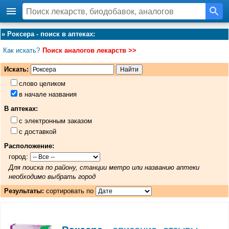
»
Роксера - поиск в аптеках
:
Как искать?
Поиск аналогов лекарств >>
Искать:
слово целиком
в начале названия
В аптеках:
с электронным заказом
с доставкой
Расположение:
город:
Для поиска по району, станции метро или названию аптеки
необходимо выбрать город
Результаты:
сортировать по