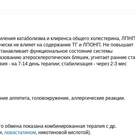
силения катаболизма и клиренса общего холестерина, ЛПНП
ически не влияет на содержание ТГ и ЛПОНП. Не повышает 
станавливает функциональное состояние системы
азованию атеросклеротических бляшек, угнетает ранние ст
ия - на 7-14 день терапии; стабилизация - через 2-3 мес
ение аппетита, головокружение, аллергические реакции.
о обмена показана комбинированная терапия с др.
и,
ловастатином
, никотиновой кислотой).