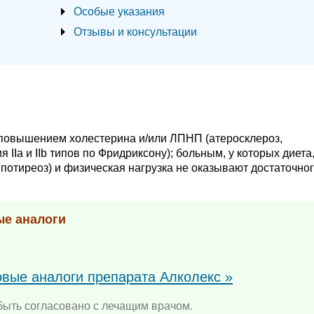
Особые указания
Отзывы и консультации
повышением холестерина и/или ЛПНП (атеросклероз,
IIa и IIb типов по Фридриксону); больным, у которых диета
потиреоз) и физическая нагрузка не оказывают достаточно
ые аналоги
овые аналоги препарата Алколекс »
ыть согласовано с лечащим врачом.