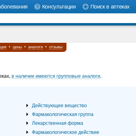
аболевания
Консультации
Поиск в аптеках
кция
•
цены
•
аналоги
•
отзывы
еках,
в наличии имеются групповые аналоги
.
Действующее вещество
Фармакологическая группа
Лекарственная форма
Фармакологическое действие