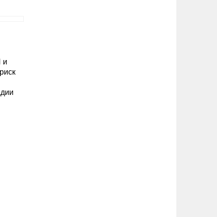
 и
риск
адии