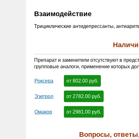
Взаимодействие
Трициклические антидепрессанты, антиаритми
Наличи
Препарат и заменители отсутствуют в предс
групповые аналоги, применение которых дол
от 802.00 руб.
Роксера
от 2782.00 руб.
Эзетрол
от 2981.00 руб.
Омакор
Вопросы, ответы