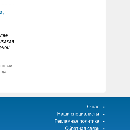
а,
олее
икакая
еной
тствии
егда
О нас
Наши специалисты
Рекламная политика
Обратная связь