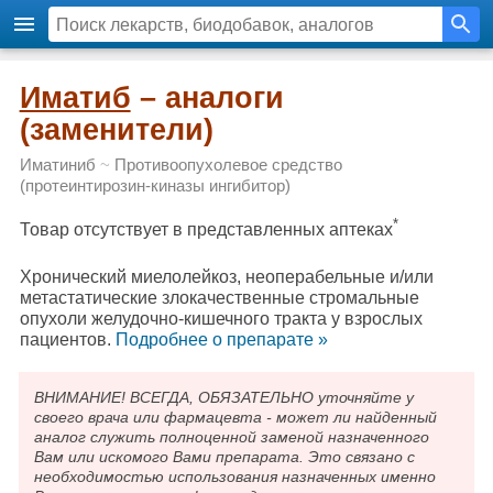
Иматиб
– аналоги
(заменители)
Иматиниб
~
Противоопухолевое средство
(протеинтирозин-киназы ингибитор)
*
Товар отсутствует в представленных аптеках
Хронический миелолейкоз, неоперабельные и/или
метастатические злокачественные стромальные
опухоли желудочно-кишечного тракта у взрослых
пациентов.
Подробнee о препарате »
ВНИМАНИЕ! ВСЕГДА, ОБЯЗАТЕЛЬНО уточняйте у
своего врача или фармацевта - может ли найденный
аналог служить полноценной заменой назначенного
Вам или искомого Вами препарата. Это связано с
необходимостью использования назначенных именно