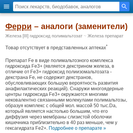
Ферри
– аналоги (заменители)
Железа [III] гидроксид полимальтозат
~
Железа препарат
*
Товар отсутствует в представленных аптеках
Препарат Fe в виде полимальтозного комплекса
гидроксида Fe3+ (является декстрином железа, в
отличие от Fe3+ гидроксид полиизомальтозата -
декстрана Fe, не содержит декстранов,
обусловливающих большую вероятность развития
анафилактических реакций). Снаружи многоядерные
центры гидроксида Fe3+ окружаются многими
нековалентно связанными молекулами полимальтозы,
образуя комплекс с общей мол. массой 50 тыс.Da,
который является настолько большим, что его
диффузия через мембраны слизистой оболочки
кишечника приблизительно в 40 раз меньше, чем у
гексагидрата Fe2+.
Подробнee о препарате »