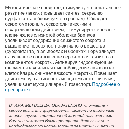
Муколитическое средство, стимулирует пренатальное
развитие легких (повышает синтез, секрецию
сурфактанта и блокирует его распад). Обладает
секретомоторным, секретолитическим и
отхаркивающим действием; стимулирует серозные
клетки желез слизистой оболочки бронхов,
увеличивает содержание слизистого секрета и
выделение поверхностно-активного вещества
(сурфактанта) в альвеолах и бронхах; нормализует
нарушенное соотношение серозного и слизистого
компонентов мокроты. Активируя гидролизующие
ферменты и усиливая высвобождение лизосом из
клеток Клара, снижает вязкость мокроты. Повышает
двигательную активность мерцательного эпителия,
увеличивает мукоцилиарный транспорт.
Подробнee о
препарате »
ВНИМАНИЕ! ВСЕГДА, ОБЯЗАТЕЛЬНО уточняйте у
своего врача или фармацевта - может ли найденный
аналог служить полноценной заменой назначенного
Вам или искомого Вами препарата. Это связано с
необходимостью использования назначенных именно