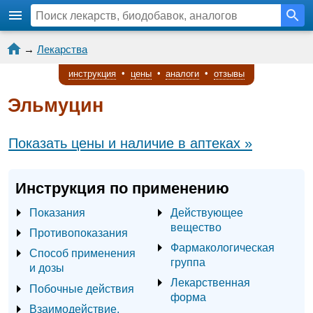
→
Лекарства
инструкция
•
цены
•
аналоги
•
отзывы
Эльмуцин
Показать цены и наличие в аптеках »
Инструкция по применению
Показания
Действующее
вещество
Противопоказания
Фармакологическая
Способ применения
группа
и дозы
Лекарственная
Побочные действия
форма
Взаимодействие,