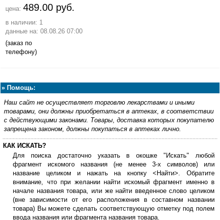
489.00 руб.
цена:
в наличии: 1
данные на: 08.08.26 07:00
(заказ по
телефону)
»
Помощь:
Наш сайт не осуществляет торговлю лекарствами и иными
товарами, они должны приобретаться в аптеках, в соответствии
с действующими законами. Товары, доставка которых покупателю
запрещена законом, должны покупаться в аптеках лично.
КАК ИСКАТЬ?
Для поиска достаточно указать в окошке "Искать" любой
фрагмент искомого названия (не менее 3-х символов) или
название целиком и нажать на кнопку <Найти>. Обратите
внимание, что при желании найти искомый фрагмент именно в
начале названия товара, или же найти введенное слово целиком
(вне зависимости от его расположения в составном названии
товара) Вы можете сделать соответствующую отметку под полем
ввода названия или фрагмента названия товара.