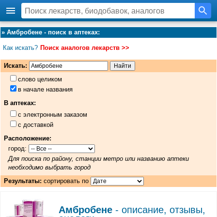
»
Амбробене - поиск в аптеках
:
Как искать?
Поиск аналогов лекарств >>
Искать:
слово целиком
в начале названия
В аптеках:
с электронным заказом
с доставкой
Расположение:
город:
Для поиска по району, станции метро или названию аптеки
необходимо выбрать город
Результаты:
сортировать по
Амбробене
- описание, отзывы,