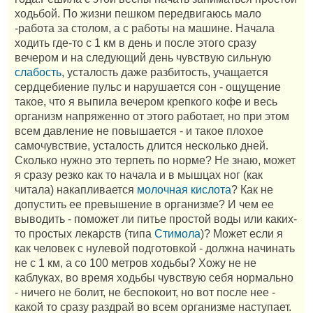
ходьбой. По жизни пешком передвигаюсь мало
-работа за столом, а с работы на машине. Начала
ходить где-то с 1 км в день и после этого сразу
вечером и на следующий день чувствую сильную
слабость
, усталость даже разбитость, учащается
сердцебиение пульс и нарушается сон - ощущение
такое, что я выпила вечером крепкого кофе и весь
организм напряженно от этого работает, но при этом
всем давление не повышается - и такое плохое
самочувствие, усталость длится несколько дней.
Сколько нужно это терпеть по норме? Не знаю, может
я сразу резко как то начала и в мышцах ног (как
читала) накапливается
молочная кислота
? Как не
допустить ее превышение в организме? И чем ее
выводить - поможет ли питье простой воды или каких-
то простых лекарств (типа
Стимола
)? Может если я
как человек с нулевой подготовкой - должна начинать
не с 1 км, а со 100 метров ходьбы? Хожу не не
каблуках, во время ходьбы чувствую себя нормально
- ничего не болит, не беспокоит, но вот после нее -
какой то сразу раздрай во всем организме наступает.