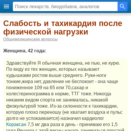
Слабость и тахикардия после
физической нагрузки
Общемедицинские вопросы
Женщина, 42 года:
Здравствуйте Я обычная женщина, не пью, не курю.
По виду из тех женщин, которых называют
худышками ростом выше среднего. Руки-ноги
тонкие,жира нет, давление не беспокоит - она чаще
пониженное 109 на 65 или 70,сахар и
холестеринограмма в норме, ТТГ тоже. Никогда
никаким видом спорта не занималась, никакой
физкультурой тоже. Из-за склонности к тахикардии,
которую плохо переношу (не хватает воздуха и пульс
долго не успокаивается) назначил кардиолог
Кораксан
7,5 мг два раза в день - принимаю его 1,5
года.Решила с этой весны начать заниматься простой