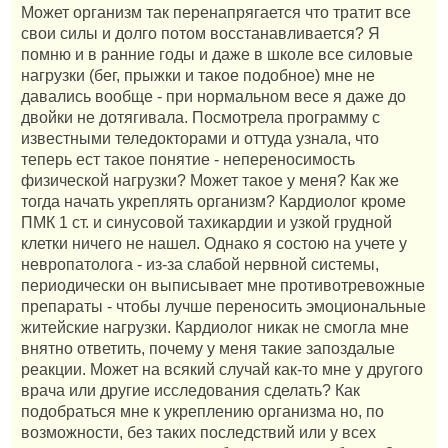
Может организм так перенапрягается что тратит все
свои силы и долго потом восстанавливается? Я
помню и в ранние годы и даже в школе все силовые
нагрузки (бег, прыжки и такое подобное) мне не
давались вообще - при нормальном весе я даже до
двойки не дотягивала. Посмотрела программу с
известными теледокторами и оттуда узнала, что
теперь ест такое понятие - непереносимость
физической нагрузки? Может такое у меня? Как же
тогда начать укреплять организм? Кардиолог кроме
ПМК 1 ст. и синусовой тахикардии и узкой грудной
клетки ничего не нашел. Однако я состою на учете у
невропатолога - из-за слабой нервной системы,
периодически он выписывает мне противотревожные
препараты - чтобы лучше переносить эмоциональные
житейские нагрузки. Кардиолог никак не смогла мне
внятно ответить, почему у меня такие запоздалые
реакции. Может на всякий случай как-то мне у другого
врача или другие исследования сделать? Как
подобраться мне к укреплению организма но, по
возможности, без таких последствий или у всех