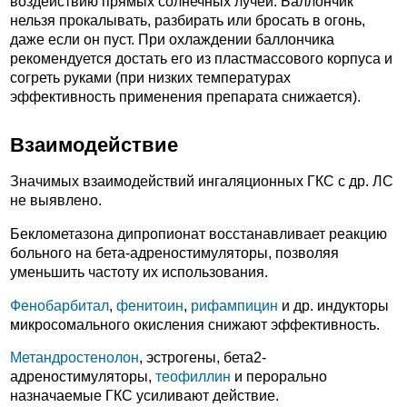
воздействию прямых солнечных лучей. Баллончик
нельзя прокалывать, разбирать или бросать в огонь,
даже если он пуст. При охлаждении баллончика
рекомендуется достать его из пластмассового корпуса и
согреть руками (при низких температурах
эффективность применения препарата снижается).
Взаимодействие
Значимых взаимодействий ингаляционных ГКС с др. ЛС
не выявлено.
Беклометазона дипропионат восстанавливает реакцию
больного на бета-адреностимуляторы, позволяя
уменьшить частоту их использования.
Фенобарбитал
,
фенитоин
,
рифампицин
и др. индукторы
микросомального окисления снижают эффективность.
Метандростенолон
, эстрогены, бета2-
адреностимуляторы,
теофиллин
и перорально
назначаемые ГКС усиливают действие.