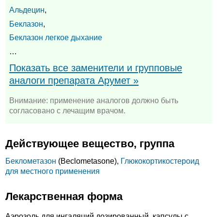
Альдецин
,
Беклазон
,
Беклазон легкое дыхание
…
Показать все заменители и групповые
аналоги препарата Арумет »
Внимание: применение аналогов должно быть
согласовано с лечащим врачом.
Действующее вещество, группа
Беклометазон
(Beclometasone),
Глюкокортикостероид
для местного применения
Лекарственная форма
Аэрозоль для ингаляций дозированный, капсулы с