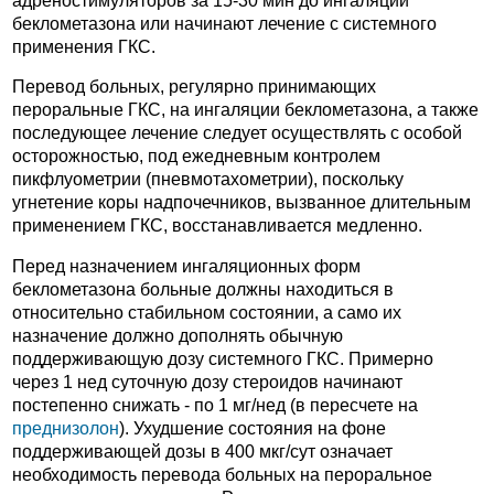
адреностимуляторов за 15-30 мин до ингаляции
беклометазона или начинают лечение с системного
применения ГКС.
Перевод больных, регулярно принимающих
пероральные ГКС, на ингаляции беклометазона, а также
последующее лечение следует осуществлять с особой
осторожностью, под ежедневным контролем
пикфлуометрии (пневмотахометрии), поскольку
угнетение коры надпочечников, вызванное длительным
применением ГКС, восстанавливается медленно.
Перед назначением ингаляционных форм
беклометазона больные должны находиться в
относительно стабильном состоянии, а само их
назначение должно дополнять обычную
поддерживающую дозу системного ГКС. Примерно
через 1 нед суточную дозу стероидов начинают
постепенно снижать - по 1 мг/нед (в пересчете на
преднизолон
). Ухудшение состояния на фоне
поддерживающей дозы в 400 мкг/сут означает
необходимость перевода больных на пероральное