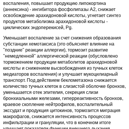
воспаления, повышает продукцию липокортина
(аннексина) - ингибитора фосфолипазы А2, снижает
освобождение арахидоновой кислоты, угнетает синтез
продуктов метаболизма арахидоновой кислоты -
циклических эндоперекисей, Pg.
Уменьшает воспаление за счет снижения образования
субстанции хемотаксиса (это объясняет влияние на
"поздние" реакции аллергии), тормозит развитие
"немедленной" аллергической реакции (обусловлено
торможением продукции метаболитов арахидоновой
кислоты и снижением высвобождения из тучных клеток
медиаторов воспаления) и улучшает мукоцилиарный
транспорт. Под действием беклометазона снижается
количество тучных клеток в слизистой оболочке бронхов,
уменьшается отек эпителия, секреция слизи
бронхиальными железами, гиперреактивность бронхов,
краевое скопление нейтрофилов, воспалительный
экссудат и продукция цитокинов, тормозится миграция
макрофагов, снижается интенсивность процессов
инфильтрации и грануляции, что в конечном итоге
улучшает показатели функции внешнего дыхания.