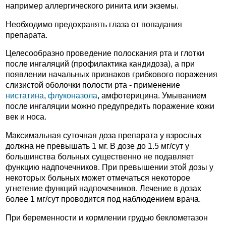
например аллергического ринита или экземы.
Необходимо предохранять глаза от попадания
препарата.
Целесообразно проведение полоскания рта и глотки
после ингаляций (профилактика кандидоза), а при
появлении начальных признаков грибкового поражения
слизистой оболочки полости рта - применение
нистатина
,
флуконазола
, амфотерицина. Умыванием
после ингаляции можно предупредить поражение кожи
век и носа.
Максимальная суточная доза препарата у взрослых
должна не превышать 1 мг. В дозе до 1.5 мг/сут у
большинства больных существенно не подавляет
функцию надпочечников. При превышении этой дозы у
некоторых больных может отмечаться некоторое
угнетение функций надпочечников. Лечение в дозах
более 1 мг/сут проводится под наблюдением врача.
При беременности и кормлении грудью беклометазон