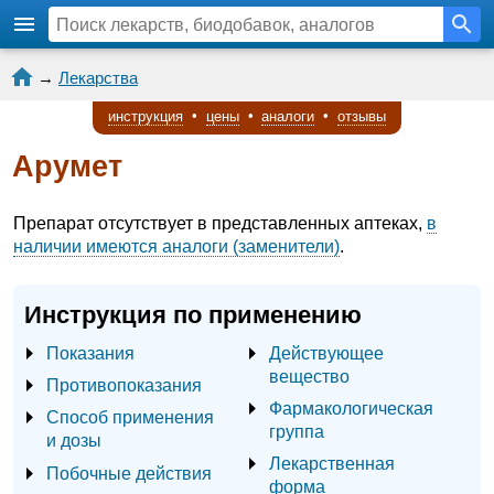
→
Лекарства
инструкция
•
цены
•
аналоги
•
отзывы
Арумет
Препарат отсутствует в представленных аптеках,
в
наличии имеются аналоги (заменители)
.
Инструкция по применению
Показания
Действующее
вещество
Противопоказания
Фармакологическая
Способ применения
группа
и дозы
Лекарственная
Побочные действия
форма