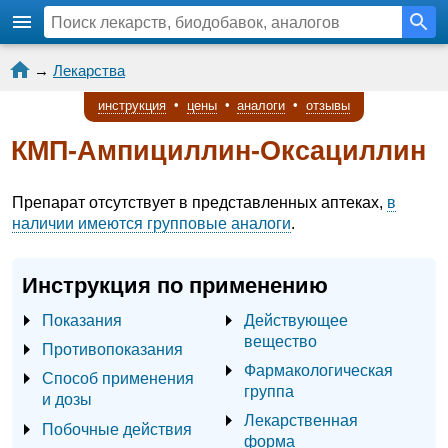
→
Лекарства
инструкция
•
цены
•
аналоги
•
отзывы
КМП-Ампициллин-Оксациллин
Препарат отсутствует в представленных аптеках,
в
наличии имеются групповые аналоги
.
Инструкция по применению
Показания
Действующее
вещество
Противопоказания
Фармакологическая
Способ применения
группа
и дозы
Лекарственная
Побочные действия
форма