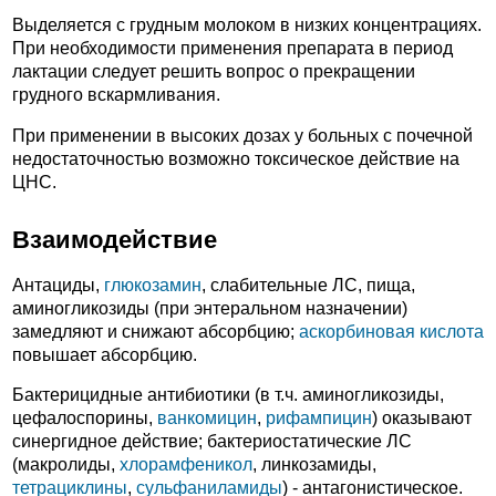
Выделяется с грудным молоком в низких концентрациях.
При необходимости применения препарата в период
лактации следует решить вопрос о прекращении
грудного вскармливания.
При применении в высоких дозах у больных с почечной
недостаточностью возможно токсическое действие на
ЦНС.
Взаимодействие
Антациды,
глюкозамин
, слабительные ЛС, пища,
аминогликозиды (при энтеральном назначении)
замедляют и снижают абсорбцию;
аскорбиновая кислота
повышает абсорбцию.
Бактерицидные антибиотики (в т.ч. аминогликозиды,
цефалоспорины,
ванкомицин
,
рифампицин
) оказывают
синергидное действие; бактериостатические ЛС
(макролиды,
хлорамфеникол
, линкозамиды,
тетрациклины
,
сульфаниламиды
) - антагонистическое.