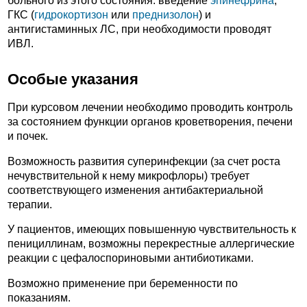
больного из этого состояния: введение
эпинефрина
,
ГКС (
гидрокортизон
или
преднизолон
) и
антигистаминных ЛС, при необходимости проводят
ИВЛ.
Особые указания
При курсовом лечении необходимо проводить контроль
за состоянием функции органов кроветворения, печени
и почек.
Возможность развития суперинфекции (за счет роста
нечувствительной к нему микрофлоры) требует
соответствующего изменения антибактериальной
терапии.
У пациентов, имеющих повышенную чувствительность к
пенициллинам, возможны перекрестные аллергические
реакции с цефалоспориновыми антибиотиками.
Возможно применение при беременности по
показаниям.