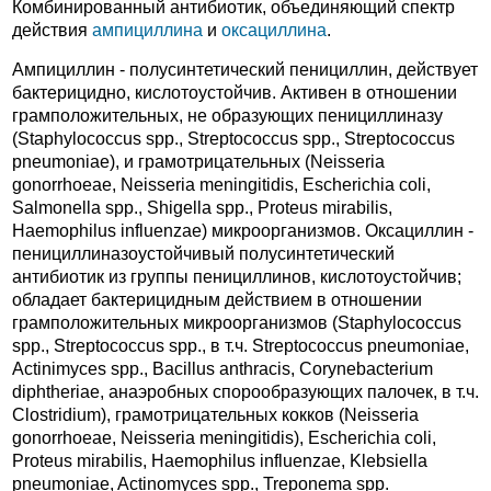
Комбинированный антибиотик, объединяющий спектр
действия
ампициллина
и
оксациллина
.
Ампициллин - полусинтетический пенициллин, действует
бактерицидно, кислотоустойчив. Активен в отношении
грамположительных, не образующих пенициллиназу
(Staphylococcus spp., Streptococcus spp., Streptococcus
pneumoniae), и грамотрицательных (Neisseria
gonorrhoeae, Neisseria meningitidis, Escherichia coli,
Salmonella spp., Shigella spp., Proteus mirabilis,
Haemophilus influenzae) микроорганизмов. Оксациллин -
пенициллиназоустойчивый полусинтетический
антибиотик из группы пенициллинов, кислотоустойчив;
обладает бактерицидным действием в отношении
грамположительных микроорганизмов (Staphylococcus
spp., Streptococcus spp., в т.ч. Streptococcus pneumoniae,
Actinimyces spp., Bacillus anthracis, Corynebacterium
diphtheriae, анаэробных спорообразующих палочек, в т.ч.
Clostridium), грамотрицательных кокков (Neisseria
gonorrhoeae, Neisseria meningitidis), Escherichia coli,
Proteus mirabilis, Haemophilus influenzae, Klebsiella
pneumoniae, Actinomyces spp., Treponema spp.