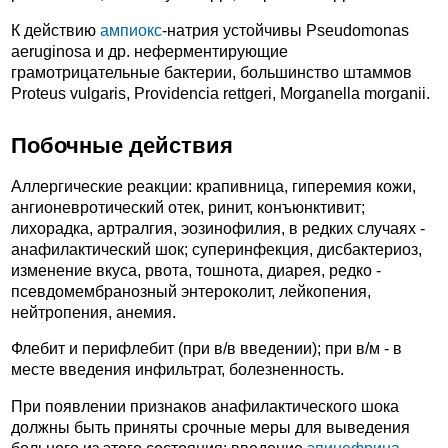
К действию
ампиокс
-натрия устойчивы Pseudomonas
aeruginosa и др. неферментирующие
грамотрицательные бактерии, большинство штаммов
Proteus vulgaris, Providencia rettgeri, Morganella morganii.
Побочные действия
Аллергические реакции: крапивница, гиперемия кожи,
ангионевротический отек, ринит, конъюнктивит;
лихорадка, артралгия, эозинофилия, в редких случаях -
анафилактический шок; суперинфекция, дисбактериоз,
изменение вкуса, рвота, тошнота, диарея, редко -
псевдомембранозный энтероколит, лейкопения,
нейтропения, анемия.
Флебит и перифлебит (при в/в введении); при в/м - в
месте введения инфильтрат, болезненность.
При появлении признаков анафилактического шока
должны быть приняты срочные меры для выведения